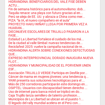
HIDRANDINA: BENEFICIARIOS DEL VALE FISE DEBEN
ACTU...
Fin de semana histórico para el automovilismo: dob...
Taquila renace: una playa con futuro gracias al en...
Perú se aleja de EE. UU. y abraza a China como mer...
PIZA: "la IA, el nuevo compañero en el aula"
PROYECTO HAKU WIÑAY LLEGA POR PRIMERA VEZ A
HUARAN...
DIECINUEVE ESCOLARES DE TRUJILLO PASARON A LA
FASE...
EsSalud La Libertad fortalece el cuidado de los má...
De la ciudad al valle Simbal: nuevas tendencias de...
Reciclafest 2025: vuelve la campaña nacional de re...
HIDRANDINA ALERTA SOBRE CONEXIONES DEFECTUOSAS
QUE...
EXPRESO INTERPROVINCIAL DORADO INAUGURA NUEVA
FLOT...
HIDRANDINA Y MUNICIPALIDAD DE EL PORVENIR UNEN
ESF...
Asociación TRUJILLO VERDE Participa en Desfile por...
Cáncer de mama en mujeres jóvenes: una tendencia q...
YAWI presenta sus soluciones tecnológicas para el ...
Más de 250 corredores participarán este domingo en...
OSIPTEL: Usuarios con discapacidad tienen derecho ...
Uso de internet para banca móvil se triplicó en do...
Caja Trujillo lanza semillero de talento profesion...
Municipios de La Libertad se ubican en el puesto 1...
El legado del rally mundial acelera en el Perú con...