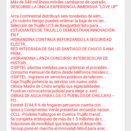
Más de 548 mil líneas móviles cambiaron de operado...
DESCUBRE LA ÚNICA EXPERIENCIA INMERSIVA “LOVE UP”
...
Arca Continental distribuyó seis toneladas de alim...
¿En cuánto tiempo pueden ordenar la baja de mi ser...
Selección de Trujillo U15 de Basquetból listo para...
ESTUDIANTES DE TRUJILLO DEMUESTRAN INNOVACIÓN
EN F...
HIDRANDINA CONTINÚA REFORZANDO LA SEGURIDAD
ELÉCTR...
RED INTEGRADA DE SALUD SANTIAGO DE CHUCO GANA
PRIM...
¡HIDRANDINA LANZA CONCURSO INTERESCOLAR DE
HISTORI...
OSIPTEL plantea medidas para optimizar el procedim...
Consumo mensual de datos desde teléfonos móviles c...
OSIPTEL: Ingresos en servicios públicos de telecom...
Caja Trujillo potencia su servicio con nuevo siste...
Clínica Madre de Cristo amplía sus especialidades ...
Frustran convocatoria judicial para elegir a Junt...
OBRAS DE AGUA PARA LOS 12 PUEBLOS DE CHILCAYO –
PO...
Erestel: El 94.8 % de hogares peruanos cuenta con ...
Ipsos y Compromiso Verde presentan encuesta nacion...
CCLL: Posibles hallazgos en Cuenca Trujillo transf...
Se completa el bloqueo de más de 1.5 millones de c...
Soluciones de movilidad que impulsan el desarrollo...
Tecsup pone en marcha el Innovalab Móvil para acer...