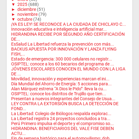
▼
2025
(688)
►
diciembre
(51)
►
noviembre
(79)
▼
octubre
(74)
¡YA ES LEY! SE RECONOCE A LA CIUDADA DE CHICLAYO C...
Innovación educativa e inteligencia artificial mar...
HIDRANDINA RECIBE POR SEGUNDO AÑO CERTIFICACIÓN
DE...
EsSalud La Libertad refuerza la prevención con más...
BACKUS APUESTA POR INNOVACIÓN Y LANZA FLYING
FISH,...
Estado de emergencia: 300 000 celulares no registr...
OSIPTEL: conoce a los 60 becarios del programa de ...
JÓVENES ESCOLARES CONOCEN EL MUNDO CON LA LIGA
DE ...
Movilidad, innovación y experiencias marcan el ini...
Día Mundial del Ahorro de Energía: 5 acciones para...
Alan Márquez estrena “A Dios le Pido”: lleva la cu...
OSIPTEL: conoce los distritos de Trujillo que tien...
Presentan a nuevos integrantes del Consejo de Usua...
LEY CONTRA LA EXTORSIÓN BUSCA LA DETECCIÓN DE
FOND...
La Libertad: Colegio de Biólogos respalda explorac...
La Libertad registra 24 proyectos concluidos a tra...
Perú Primero impulsa el deporte y el compromiso so...
HIDRANDINA: BENEFICIARIOS DEL VALE FISE DEBEN
ACTU...
Fin de semana histórico para el automovilismo: dob...