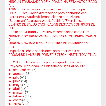
NINGÚN TRABAJADOR DE HIDRANDINA ESTÁ AUTORIZADO
A ...
ANIN supervisa acciones preventivas frente a tempo...
OSIPTEL: regulación diferenciada para abonados cor...
Claro Perú y Statkraft firman alianza para el sumi...
“Superman”, “Jurassic World: Rebirth”, “Exorcismo:...
CENTRO DE SALUD CACHICADÁN DESTACA CON 83.3% DE
CU...
Ranking QS Latam 2026: UPN es reconocida como la m...
HIDRANDINA INICIA ACTUALIZACIÓN E IMPLEMENTACIÓN
D...
HIDRANDINA IMPULSA LA CULTURA DE SEGURIDAD Y
EFICI...
Osiptel aprueba disposiciones para priorizar la co...
PROSALUD LANZA EL PRIMER EDTECH INSTITUTO VIRTUAL
...
La OIT impulsa campaña por la seguridad en trabaj...
Proyecto Quebradas San Idelfonso y San Carlos: Pre...
►
septiembre
(75)
►
agosto
(63)
►
julio
(61)
►
junio
(54)
►
mayo
(51)
►
abril
(43)
►
marzo
(57)
►
febrero
(39)
►
enero
(41)
►
2024
(738)