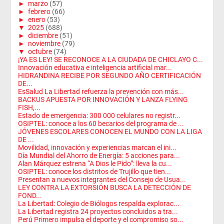
►
marzo
(57)
►
febrero
(66)
►
enero
(53)
▼
2025
(688)
►
diciembre
(51)
►
noviembre
(79)
▼
octubre
(74)
¡YA ES LEY! SE RECONOCE A LA CIUDADA DE CHICLAYO C...
Innovación educativa e inteligencia artificial mar...
HIDRANDINA RECIBE POR SEGUNDO AÑO CERTIFICACIÓN
DE...
EsSalud La Libertad refuerza la prevención con más...
BACKUS APUESTA POR INNOVACIÓN Y LANZA FLYING
FISH,...
Estado de emergencia: 300 000 celulares no registr...
OSIPTEL: conoce a los 60 becarios del programa de ...
JÓVENES ESCOLARES CONOCEN EL MUNDO CON LA LIGA
DE ...
Movilidad, innovación y experiencias marcan el ini...
Día Mundial del Ahorro de Energía: 5 acciones para...
Alan Márquez estrena “A Dios le Pido”: lleva la cu...
OSIPTEL: conoce los distritos de Trujillo que tien...
Presentan a nuevos integrantes del Consejo de Usua...
LEY CONTRA LA EXTORSIÓN BUSCA LA DETECCIÓN DE
FOND...
La Libertad: Colegio de Biólogos respalda explorac...
La Libertad registra 24 proyectos concluidos a tra...
Perú Primero impulsa el deporte y el compromiso so...