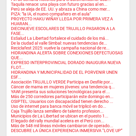
Taquila renace: una playa con futuro gracias al en...
Perú se aleja de EE. UU. y abraza a China como mer...
PIZA: "la IA, el nuevo compañero en el aula"
PROYECTO HAKU WIÑAY LLEGA POR PRIMERA VEZ A
HUARAN...
DIECINUEVE ESCOLARES DE TRUJILLO PASARON A LA
FASE...
EsSalud La Libertad fortalece el cuidado de los má...
De la ciudad al valle Simbal: nuevas tendencias de...
Reciclafest 2025: vuelve la campaña nacional de re...
HIDRANDINA ALERTA SOBRE CONEXIONES DEFECTUOSAS
QUE...
EXPRESO INTERPROVINCIAL DORADO INAUGURA NUEVA
FLOT...
HIDRANDINA Y MUNICIPALIDAD DE EL PORVENIR UNEN
ESF...
Asociación TRUJILLO VERDE Participa en Desfile por...
Cáncer de mama en mujeres jóvenes: una tendencia q...
YAWI presenta sus soluciones tecnológicas para el ...
Más de 250 corredores participarán este domingo en...
OSIPTEL: Usuarios con discapacidad tienen derecho ...
Uso de internet para banca móvil se triplicó en do...
Caja Trujillo lanza semillero de talento profesion...
Municipios de La Libertad se ubican en el puesto 1...
El legado del rally mundial acelera en el Perú con...
Más de 548 mil líneas móviles cambiaron de operado...
DESCUBRE LA ÚNICA EXPERIENCIA INMERSIVA “LOVE UP”
...