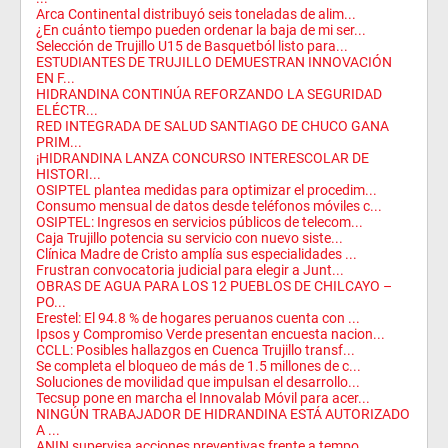
Arca Continental distribuyó seis toneladas de alim...
¿En cuánto tiempo pueden ordenar la baja de mi ser...
Selección de Trujillo U15 de Basquetból listo para...
ESTUDIANTES DE TRUJILLO DEMUESTRAN INNOVACIÓN
EN F...
HIDRANDINA CONTINÚA REFORZANDO LA SEGURIDAD
ELÉCTR...
RED INTEGRADA DE SALUD SANTIAGO DE CHUCO GANA
PRIM...
¡HIDRANDINA LANZA CONCURSO INTERESCOLAR DE
HISTORI...
OSIPTEL plantea medidas para optimizar el procedim...
Consumo mensual de datos desde teléfonos móviles c...
OSIPTEL: Ingresos en servicios públicos de telecom...
Caja Trujillo potencia su servicio con nuevo siste...
Clínica Madre de Cristo amplía sus especialidades ...
Frustran convocatoria judicial para elegir a Junt...
OBRAS DE AGUA PARA LOS 12 PUEBLOS DE CHILCAYO –
PO...
Erestel: El 94.8 % de hogares peruanos cuenta con ...
Ipsos y Compromiso Verde presentan encuesta nacion...
CCLL: Posibles hallazgos en Cuenca Trujillo transf...
Se completa el bloqueo de más de 1.5 millones de c...
Soluciones de movilidad que impulsan el desarrollo...
Tecsup pone en marcha el Innovalab Móvil para acer...
NINGÚN TRABAJADOR DE HIDRANDINA ESTÁ AUTORIZADO
A ...
ANIN supervisa acciones preventivas frente a tempo...