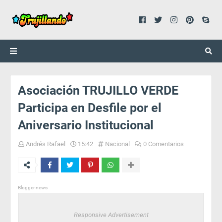
Asociación TRUJILLO VERDE
Participa en Desfile por el
Aniversario Institucional
Andrés Rafael
15:42
Nacional
0 Comentarios
Blogger news
Responsive Advertisement