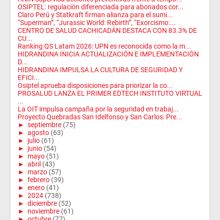
OSIPTEL: regulación diferenciada para abonados cor...
Claro Perú y Statkraft firman alianza para el sumi...
“Superman”, “Jurassic World: Rebirth”, “Exorcismo:...
CENTRO DE SALUD CACHICADÁN DESTACA CON 83.3% DE
CU...
Ranking QS Latam 2026: UPN es reconocida como la m...
HIDRANDINA INICIA ACTUALIZACIÓN E IMPLEMENTACIÓN
D...
HIDRANDINA IMPULSA LA CULTURA DE SEGURIDAD Y
EFICI...
Osiptel aprueba disposiciones para priorizar la co...
PROSALUD LANZA EL PRIMER EDTECH INSTITUTO VIRTUAL
...
La OIT impulsa campaña por la seguridad en trabaj...
Proyecto Quebradas San Idelfonso y San Carlos: Pre...
►
septiembre
(75)
►
agosto
(63)
►
julio
(61)
►
junio
(54)
►
mayo
(51)
►
abril
(43)
►
marzo
(57)
►
febrero
(39)
►
enero
(41)
►
2024
(738)
►
diciembre
(52)
►
noviembre
(61)
►
octubre
(77)