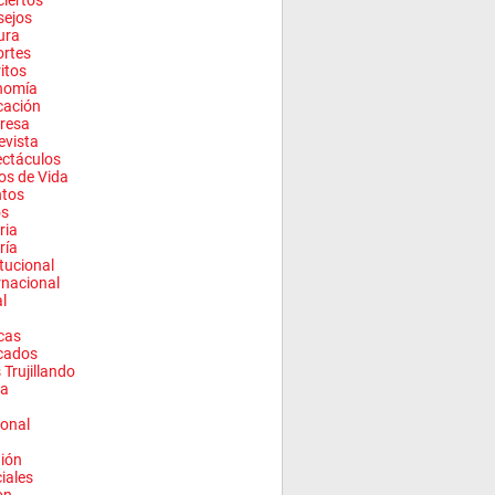
iertos
sejos
ura
rtes
ritos
nomía
cación
resa
evista
ctáculos
los de Vida
ntos
os
ria
ría
itucional
rnacional
l
cas
cados
 Trujillando
a
onal
ión
ciales