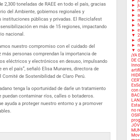
►
j
e 2,300 toneladas de RAEE en todo el país, gracias
►
j
►
erio del Ambiente, gobiernos regionales y
►
a
instituciones públicas y privadas. El Reciclafest
►
m
►
f
sensibilización en más de 15 regiones, impactando
►
e
rio nacional.
▼
2
►
d
►
n
irmamos nuestro compromiso con el cuidado del
▼
o
z más personas comprendan la importancia de
¡YA
DE C
os eléctricos y electrónicos en desuso, impulsando
Inno
e en el país”, señaló Elisa Munares, directora de
artif
HID
l Comité de Sostenibilidad de Claro Perú.
CERT
EsSa
adano tenga la oportunidad de darle un tratamiento
con 
BAC
 puedan contaminar ríos, calles o botaderos.
LANZ
que ayuda a proteger nuestro entorno y a promover
Esta
no re
bles.
OSIP
prog
JÓV
MUN
Movi