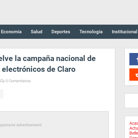
Economía
Salud
Deportes
Tecnología
Institucional
elve la campaña nacional de
 electrónicos de Claro
0 Comentarios
Aca
sponsive Advertisement
Actu
Bell