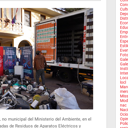
Conc
Con
Cult
Depo
Dist
Eco
Edu
Emp
Entr
Espe
Esti
Eve
Fot
Gale
Gale
Inst
Inte
Loca
locl
Mar
mer
Miss
Mod
nac
Naci
Ocio
no municipal del Ministerio del Ambiente, en el
Opin
Poli
adas de Residuos de Aparatos Eléctricos y