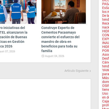
DIE
PAS
EsSa
los 
De l
tend
Reci
naci
o iniciativas del
Construye Experto de
HID
TEL alcanzaron la
Cementos Pacasmayo
CON
ficación de Buenas
convierte el esfuerzo del
EXP
ticas en Gestión
maestro de obra en
INA
ica 2026
beneficios para toda su
HID
POR
familia
ust 07, 2026
Asoc
August 04, 2026
Desfi
Cánc
tend
YAWI
Artículo Siguiente
para 
Más 
domi
OSIP
tien
Uso 
en d
Caja
prof