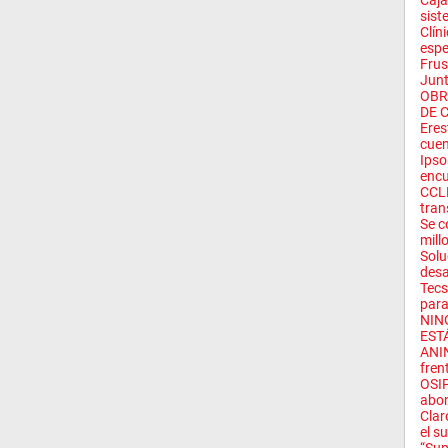
Caja
siste
Clín
espe
Frus
Junt
OBR
DE C
Eres
cuen
Ipso
encu
CCLL
trans
Se c
mill
Solu
desa
Tecs
para
NIN
ESTÁ
ANIN
fren
OSIP
abon
Clar
el su