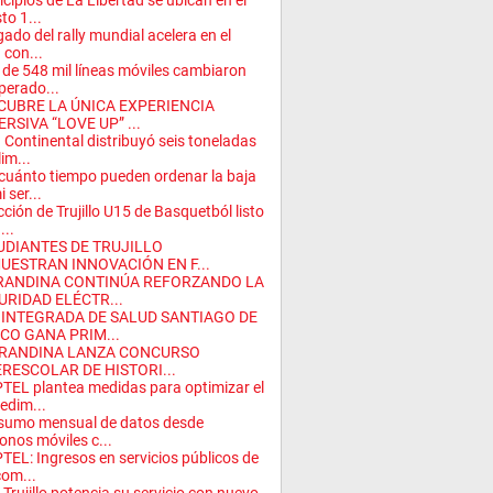
cipios de La Libertad se ubican en el
to 1...
egado del rally mundial acelera en el
 con...
de 548 mil líneas móviles cambiaron
perado...
CUBRE LA ÚNICA EXPERIENCIA
RSIVA “LOVE UP” ...
 Continental distribuyó seis toneladas
im...
cuánto tiempo pueden ordenar la baja
 ser...
cción de Trujillo U15 de Basquetból listo
...
UDIANTES DE TRUJILLO
UESTRAN INNOVACIÓN EN F...
RANDINA CONTINÚA REFORZANDO LA
URIDAD ELÉCTR...
 INTEGRADA DE SALUD SANTIAGO DE
CO GANA PRIM...
DRANDINA LANZA CONCURSO
ERESCOLAR DE HISTORI...
TEL plantea medidas para optimizar el
edim...
sumo mensual de datos desde
fonos móviles c...
TEL: Ingresos en servicios públicos de
com...