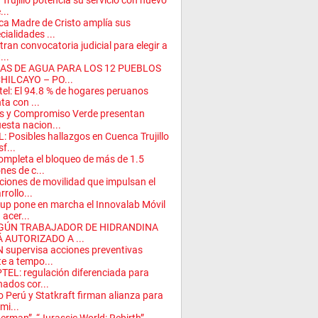
 Trujillo potencia su servicio con nuevo
...
ica Madre de Cristo amplía sus
cialidades ...
tran convocatoria judicial para elegir a
...
AS DE AGUA PARA LOS 12 PUEBLOS
HILCAYO – PO...
tel: El 94.8 % de hogares peruanos
ta con ...
s y Compromiso Verde presentan
esta nacion...
: Posibles hallazgos en Cuenca Trujillo
f...
ompleta el bloqueo de más de 1.5
ones de c...
ciones de movilidad que impulsan el
rrollo...
up pone en marcha el Innovalab Móvil
 acer...
GÚN TRABAJADOR DE HIDRANDINA
 AUTORIZADO A ...
 supervisa acciones preventivas
te a tempo...
TEL: regulación diferenciada para
ados cor...
o Perú y Statkraft firman alianza para
mi...