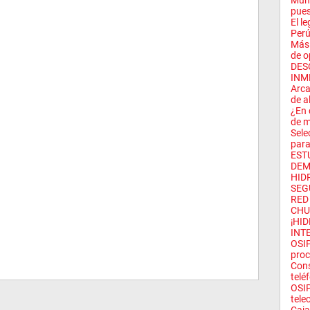
Muni
pues
El l
Perú
Más 
de o
DES
INME
Arca
de al
¿En 
de mi
Sele
para
EST
DEM
HID
SEG
RED
CHU
¡HI
INT
OSIP
proc
Con
telé
OSIP
tele