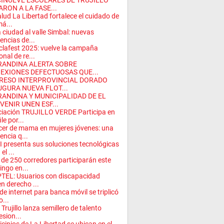
CINUEVE ESCOLARES DE TRUJILLO
ARON A LA FASE...
lud La Libertad fortalece el cuidado de
má...
a ciudad al valle Simbal: nuevas
encias de...
clafest 2025: vuelve la campaña
onal de re...
RANDINA ALERTA SOBRE
EXIONES DEFECTUOSAS QUE...
RESO INTERPROVINCIAL DORADO
UGURA NUEVA FLOT...
RANDINA Y MUNICIPALIDAD DE EL
VENIR UNEN ESF...
iación TRUJILLO VERDE Participa en
le por...
er de mama en mujeres jóvenes: una
encia q...
 presenta sus soluciones tecnológicas
el ...
de 250 corredores participarán este
ngo en...
TEL: Usuarios con discapacidad
en derecho ...
de internet para banca móvil se triplicó
o...
 Trujillo lanza semillero de talento
esion...