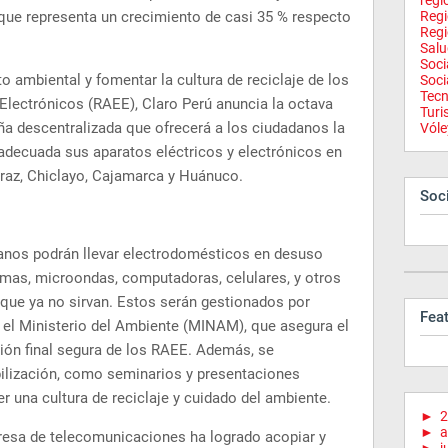
regi
 que representa un crecimiento de casi 35 % respecto
Reg
Regi
Salu
Soci
to ambiental y fomentar la cultura de reciclaje de los
Soci
Tecn
Electrónicos (RAEE), Claro Perú anuncia la octava
Tur
ña descentralizada que ofrecerá a los ciudadanos la
Vóle
adecuada sus aparatos eléctricos y electrónicos en
raz, Chiclayo, Cajamarca y Huánuco.
Soci
danos podrán llevar electrodomésticos en desuso
rmas, microondas, computadoras, celulares, y otros
 que ya no sirvan. Estos serán gestionados por
Fea
 el Ministerio del Ambiente (MINAM), que asegura el
ión final segura de los RAEE. Además, se
bilización, como seminarios y presentaciones
r una cultura de reciclaje y cuidado del ambiente.
►
2
►
a
resa de telecomunicaciones ha logrado acopiar y