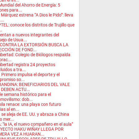
an el ini...
Mundial del Ahorro de Energía: 5
ones para...
 Márquez estrena “A Dios le Pido”: lleva
...
TEL: conoce los distritos de Trujillo que
..
entan a nuevos integrantes del
ejo de Usua...
 CONTRA LA EXTORSIÓN BUSCA LA
ECCIÓN DE FOND...
ibertad: Colegio de Biólogos respalda
orac...
ibertad registra 24 proyectos
luidos a tra...
 Primero impulsa el deporte y el
romiso so...
RANDINA: BENEFICIARIOS DEL VALE
 DEBEN ACTU...
de semana histórico para el
movilismo: dob...
ila renace: una playa con futuro
ias al en...
 se aleja de EE. UU. y abraza a China
 mer...
: "la IA, el nuevo compañero en el aula"
YECTO HAKU WIÑAY LLEGA POR
MERA VEZ A HUARAN...