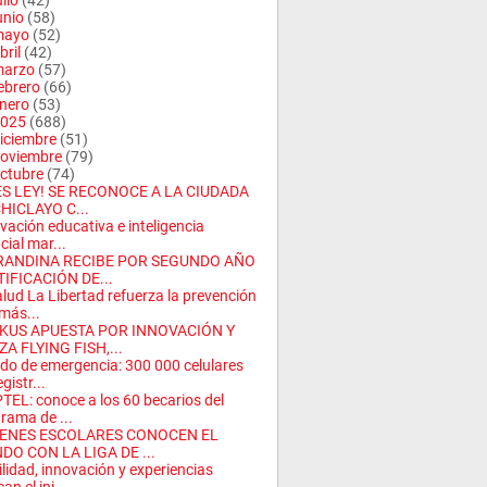
ulio
(42)
unio
(58)
mayo
(52)
bril
(42)
arzo
(57)
ebrero
(66)
nero
(53)
025
(688)
iciembre
(51)
oviembre
(79)
ctubre
(74)
 ES LEY! SE RECONOCE A LA CIUDADA
HICLAYO C...
vación educativa e inteligencia
icial mar...
RANDINA RECIBE POR SEGUNDO AÑO
IFICACIÓN DE...
lud La Libertad refuerza la prevención
más...
KUS APUESTA POR INNOVACIÓN Y
A FLYING FISH,...
do de emergencia: 300 000 celulares
gistr...
TEL: conoce a los 60 becarios del
rama de ...
ENES ESCOLARES CONOCEN EL
DO CON LA LIGA DE ...
lidad, innovación y experiencias