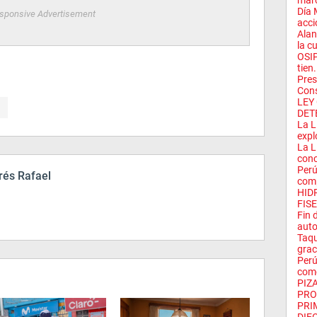
marc
Día 
sponsive Advertisement
acci
Alan
la cu
OSIP
tien.
Pres
Cons
LEY
DET
La L
expl
La L
conc
Perú
és Rafael
comp
HID
FISE
Fin 
auto
Taqu
grac
Perú
como
PIZA
PRO
PRI