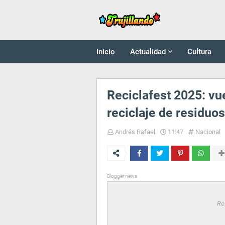
Inicio
Actualidad
Cultura
Reciclafest 2025: vu
reciclaje de residuos
Andrés Rafael
11:47
Nacional
Blogger news
Re