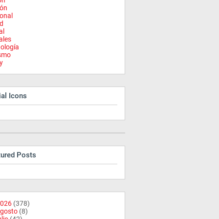
on
ión
onal
d
al
ales
ología
ismo
y
al Icons
tured Posts
026
(378)
gosto
(8)