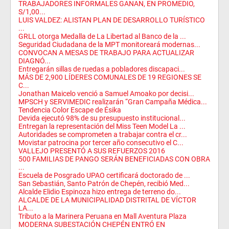
TRABAJADORES INFORMALES GANAN, EN PROMEDIO,
S/1,00...
LUIS VALDEZ: ALISTAN PLAN DE DESARROLLO TURÍSTICO
...
GRLL otorga Medalla de La Libertad al Banco de la ...
Seguridad Ciudadana de la MPT monitoreará modernas...
CONVOCAN A MESAS DE TRABAJO PARA ACTUALIZAR
DIAGNÓ...
Entregarán sillas de ruedas a pobladores discapaci...
MÁS DE 2,900 LÍDERES COMUNALES DE 19 REGIONES SE
C...
Jonathan Maicelo venció a Samuel Amoako por decisi...
MPSCH y SERVIMEDIC realizarán “Gran Campaña Médica...
Tendencia Color Escape de Ésika
Devida ejecutó 98% de su presupuesto institucional...
Entregan la representación del Miss Teen Model La ...
Autoridades se comprometen a trabajar contra el cr...
Movistar patrocina por tercer año consecutivo el C...
VALLEJO PRESENTÓ A SUS REFUERZOS 2016
500 FAMILIAS DE PANGO SERÁN BENEFICIADAS CON OBRA
...
Escuela de Posgrado UPAO certificará doctorado de ...
San Sebastián, Santo Patrón de Chepén, recibió Med...
Alcalde Elidio Espinoza hizo entrega de terreno do...
ALCALDE DE LA MUNICIPALIDAD DISTRITAL DE VÍCTOR
LA...
Tributo a la Marinera Peruana en Mall Aventura Plaza
MODERNA SUBESTACIÓN CHEPÉN ENTRÓ EN