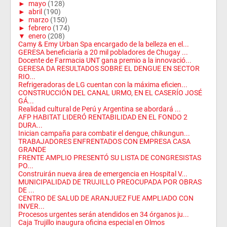
►
mayo
(128)
►
abril
(190)
►
marzo
(150)
►
febrero
(174)
▼
enero
(208)
Camy & Emy Urban Spa encargado de la belleza en el...
GERESA beneficiaría a 20 mil pobladores de Chugay ...
Docente de Farmacia UNT gana premio a la innovació...
GERESA DA RESULTADOS SOBRE EL DENGUE EN SECTOR
RIO...
Refrigeradoras de LG cuentan con la máxima eficien...
CONSTRUCCIÓN DEL CANAL URMO, EN EL CASERÍO JOSÉ
GÁ...
Realidad cultural de Perú y Argentina se abordará ...
AFP HABITAT LIDERÓ RENTABILIDAD EN EL FONDO 2
DURA...
Inician campaña para combatir el dengue, chikungun...
TRABAJADORES ENFRENTADOS CON EMPRESA CASA
GRANDE
FRENTE AMPLIO PRESENTÓ SU LISTA DE CONGRESISTAS
PO...
Construirán nueva área de emergencia en Hospital V...
MUNICIPALIDAD DE TRUJILLO PREOCUPADA POR OBRAS
DE ...
CENTRO DE SALUD DE ARANJUEZ FUE AMPLIADO CON
INVER...
Procesos urgentes serán atendidos en 34 órganos ju...
Caja Trujillo inaugura oficina especial en Olmos