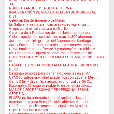
REAL PLAZA TRUJILLO SERÁ SEDE DE LA VII MARATÓN
‘M...
ROBERTO ANGULO: LA DEUDA ETERNA
INAUGURACIÓN DE VÍAS ASFALTADAS DE INGRESO AL
DIST...
Celebran Día del Ingeniero de Minas
En Salaverry se instalan cámaras video vigilancia ...
Grupo continental apertura en Trujillo
Gerencia de la Producción de La Libertad propone a...
Ciclo propedéutico se inicia con más de 800 alumnos
Juramentan a integrantes del Coprosec de Santiago ...
Satt y Essalud firman convenio para promover una v...
UPAO implementa Software “Symphony” en su Bibliote...
MPT brindará su apoyo al Concurso Internacional de...
GOLF Y COUNTRY CLUB PREMIA A SUS BÁSQUETBOLISTAS
M...
CAÍDA DE EXPORTACIONES AFECTA A 18 REGIONES DEL
PERÚ
Designan templos para ganar indulgencias en el “Añ...
UPAO fortalece movilidad académica con España, Méx...
Camy & Emy Urban Spa auspiciador oficial del 56 C...
Excomplejo Chicago es reabierto en beneficio de co...
MÁS DE 6,200 PERSONAS Y PROFESIONALES HAN
CERTIFIC...
El OEFA no ha ordenado la paralización de las acti...
Inscripciones para Beca 18 están abiertas en La Li...
Podrían anular elecciones municipales en Alto Truj...
Cepre UPAO inicia clases