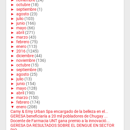
►
noviembre
(24)
►
octubre
(18)
►
septiembre
(1)
►
agosto
(23)
►
julio
(103)
►
junio
(166)
►
mayo
(66)
►
abril
(271)
►
marzo
(43)
►
febrero
(75)
►
enero
(113)
▼
2016
(1245)
►
diciembre
(44)
►
noviembre
(136)
►
octubre
(15)
►
septiembre
(8)
►
agosto
(25)
►
julio
(13)
►
junio
(154)
►
mayo
(128)
►
abril
(190)
►
marzo
(150)
►
febrero
(174)
▼
enero
(208)
Camy & Emy Urban Spa encargado de la belleza en el...
GERESA beneficiaría a 20 mil pobladores de Chugay ...
Docente de Farmacia UNT gana premio a la innovació...
GERESA DA RESULTADOS SOBRE EL DENGUE EN SECTOR