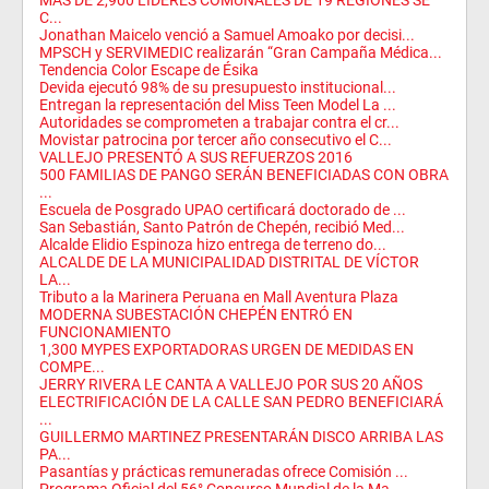
MÁS DE 2,900 LÍDERES COMUNALES DE 19 REGIONES SE
C...
Jonathan Maicelo venció a Samuel Amoako por decisi...
MPSCH y SERVIMEDIC realizarán “Gran Campaña Médica...
Tendencia Color Escape de Ésika
Devida ejecutó 98% de su presupuesto institucional...
Entregan la representación del Miss Teen Model La ...
Autoridades se comprometen a trabajar contra el cr...
Movistar patrocina por tercer año consecutivo el C...
VALLEJO PRESENTÓ A SUS REFUERZOS 2016
500 FAMILIAS DE PANGO SERÁN BENEFICIADAS CON OBRA
...
Escuela de Posgrado UPAO certificará doctorado de ...
San Sebastián, Santo Patrón de Chepén, recibió Med...
Alcalde Elidio Espinoza hizo entrega de terreno do...
ALCALDE DE LA MUNICIPALIDAD DISTRITAL DE VÍCTOR
LA...
Tributo a la Marinera Peruana en Mall Aventura Plaza
MODERNA SUBESTACIÓN CHEPÉN ENTRÓ EN
FUNCIONAMIENTO
1,300 MYPES EXPORTADORAS URGEN DE MEDIDAS EN
COMPE...
JERRY RIVERA LE CANTA A VALLEJO POR SUS 20 AÑOS
ELECTRIFICACIÓN DE LA CALLE SAN PEDRO BENEFICIARÁ
...
GUILLERMO MARTINEZ PRESENTARÁN DISCO ARRIBA LAS
PA...
Pasantías y prácticas remuneradas ofrece Comisión ...