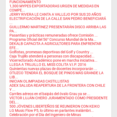
FUNCIONAMIENTO
1,300 MYPES EXPORTADORAS URGEN DE MEDIDAS EN
COMPE...
JERRY RIVERA LE CANTA A VALLEJO POR SUS 20 AÑOS
ELECTRIFICACIÓN DE LA CALLE SAN PEDRO BENEFICIARÁ
...
GUILLERMO MARTINEZ PRESENTARÁN DISCO ARRIBA LAS
PA...
Pasantías y prácticas remuneradas ofrece Comisión ...
Programa Oficial del 56° Concurso Mundial de la Ma...
DEKALB CAPACITA A AGRICULTORES PARA ENFRENTAR
EFE...
Golfistas, promesas deportivas del Golf y Country ...
Caja Trujillo atenderá a personas con discapacidad...
Vicerrectorado Académico pone en marcha iniciativa...
LLEGA A TRUJILLO EL MISS COLITA V.I.P. 2016
Quinientas nuevas plazas de docentes incorporarán ...
OTUZCO TENDRÁ EL BOSQUE DE PINOS MÁS GRANDE LA
LIB...
INICIAN OLIMPIADAS CASTILLISTAS
ADEX SALUDA REAPERTURA DE LA FRONTERA CON CHILE
Y ...
Carriles aéreos en el baipás del óvalo Grau ya se ...
VÍCTOR LUJÁN CHERO JURAMENTADO COMO PRESIDENTE
DEL...
500 JÓVENES LIBERTEÑOS SE REUNIERON CON KEIKO
LG Music Flow P5, lo último en parlantes inalámbri...
Celebración por el Día del Ingeniero de Minas