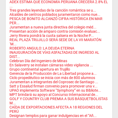
ADEX ESTIMA QUE ECONOMÍA PERUANA CRECERÁ 2.8% EL
...
Tres grandes leyendas de la canción romántica se u...
Alcaldes de centros poblados juramentaron como nue...
PESCA DE BONITO ALCANZÓ CIFRA HISTÓRICA EN MAR
PER...
Juramentan a nueva junta directiva del colegio méd...
Presentan acción de amparo contra comisión evaluac...
Jerry Rivera pondrá la cuota salsera en la Noche P...
REAL PLAZA TRUJILLO SERÁ SEDE DE LA VII MARATÓN
‘M...
ROBERTO ANGULO: LA DEUDA ETERNA
INAUGURACIÓN DE VÍAS ASFALTADAS DE INGRESO AL
DIST...
Celebran Día del Ingeniero de Minas
En Salaverry se instalan cámaras video vigilancia ...
Grupo continental apertura en Trujillo
Gerencia de la Producción de La Libertad propone a...
Ciclo propedéutico se inicia con más de 800 alumnos
Juramentan a integrantes del Coprosec de Santiago ...
Satt y Essalud firman convenio para promover una v...
UPAO implementa Software “Symphony” en su Bibliote...
MPT brindará su apoyo al Concurso Internacional de...
GOLF Y COUNTRY CLUB PREMIA A SUS BÁSQUETBOLISTAS
M...
CAÍDA DE EXPORTACIONES AFECTA A 18 REGIONES DEL
PERÚ
Designan templos para ganar indulgencias en el “Añ...