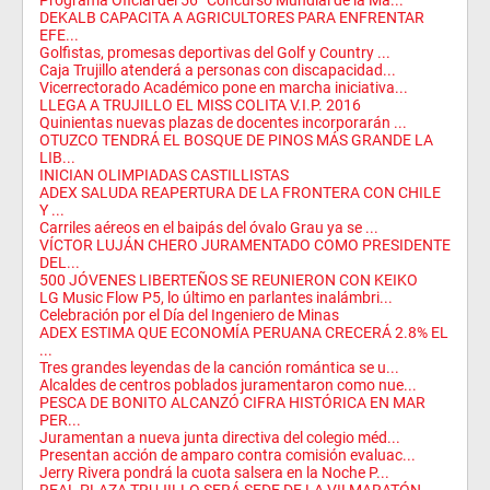
Programa Oficial del 56° Concurso Mundial de la Ma...
DEKALB CAPACITA A AGRICULTORES PARA ENFRENTAR
EFE...
Golfistas, promesas deportivas del Golf y Country ...
Caja Trujillo atenderá a personas con discapacidad...
Vicerrectorado Académico pone en marcha iniciativa...
LLEGA A TRUJILLO EL MISS COLITA V.I.P. 2016
Quinientas nuevas plazas de docentes incorporarán ...
OTUZCO TENDRÁ EL BOSQUE DE PINOS MÁS GRANDE LA
LIB...
INICIAN OLIMPIADAS CASTILLISTAS
ADEX SALUDA REAPERTURA DE LA FRONTERA CON CHILE
Y ...
Carriles aéreos en el baipás del óvalo Grau ya se ...
VÍCTOR LUJÁN CHERO JURAMENTADO COMO PRESIDENTE
DEL...
500 JÓVENES LIBERTEÑOS SE REUNIERON CON KEIKO
LG Music Flow P5, lo último en parlantes inalámbri...
Celebración por el Día del Ingeniero de Minas
ADEX ESTIMA QUE ECONOMÍA PERUANA CRECERÁ 2.8% EL
...
Tres grandes leyendas de la canción romántica se u...
Alcaldes de centros poblados juramentaron como nue...
PESCA DE BONITO ALCANZÓ CIFRA HISTÓRICA EN MAR
PER...
Juramentan a nueva junta directiva del colegio méd...
Presentan acción de amparo contra comisión evaluac...
Jerry Rivera pondrá la cuota salsera en la Noche P...