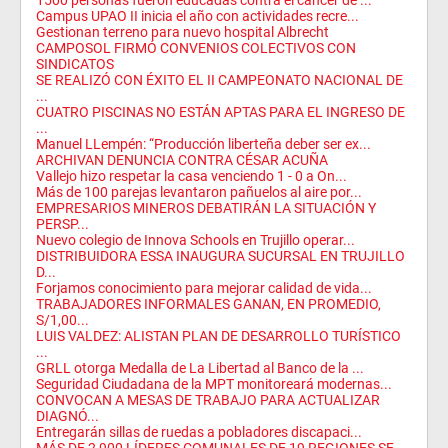
1500 personas fueron educadas contra el cáncer de ...
Campus UPAO II inicia el año con actividades recre...
Gestionan terreno para nuevo hospital Albrecht
CAMPOSOL FIRMÓ CONVENIOS COLECTIVOS CON
SINDICATOS
SE REALIZÓ CON ÉXITO EL II CAMPEONATO NACIONAL DE
...
CUATRO PISCINAS NO ESTÁN APTAS PARA EL INGRESO DE
...
Manuel LLempén: “Producción liberteña deber ser ex...
ARCHIVAN DENUNCIA CONTRA CÉSAR ACUÑA
Vallejo hizo respetar la casa venciendo 1 - 0 a On...
Más de 100 parejas levantaron pañuelos al aire por...
EMPRESARIOS MINEROS DEBATIRÁN LA SITUACIÓN Y
PERSP...
Nuevo colegio de Innova Schools en Trujillo operar...
DISTRIBUIDORA ESSA INAUGURA SUCURSAL EN TRUJILLO
D...
Forjamos conocimiento para mejorar calidad de vida...
TRABAJADORES INFORMALES GANAN, EN PROMEDIO,
S/1,00...
LUIS VALDEZ: ALISTAN PLAN DE DESARROLLO TURÍSTICO
...
GRLL otorga Medalla de La Libertad al Banco de la ...
Seguridad Ciudadana de la MPT monitoreará modernas...
CONVOCAN A MESAS DE TRABAJO PARA ACTUALIZAR
DIAGNÓ...
Entregarán sillas de ruedas a pobladores discapaci...