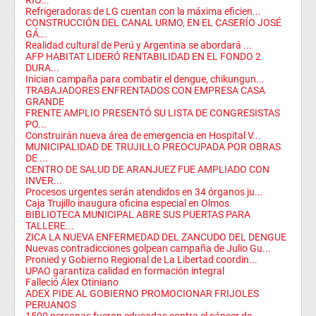
RIO...
Refrigeradoras de LG cuentan con la máxima eficien...
CONSTRUCCIÓN DEL CANAL URMO, EN EL CASERÍO JOSÉ
GÁ...
Realidad cultural de Perú y Argentina se abordará ...
AFP HABITAT LIDERÓ RENTABILIDAD EN EL FONDO 2
DURA...
Inician campaña para combatir el dengue, chikungun...
TRABAJADORES ENFRENTADOS CON EMPRESA CASA
GRANDE
FRENTE AMPLIO PRESENTÓ SU LISTA DE CONGRESISTAS
PO...
Construirán nueva área de emergencia en Hospital V...
MUNICIPALIDAD DE TRUJILLO PREOCUPADA POR OBRAS
DE ...
CENTRO DE SALUD DE ARANJUEZ FUE AMPLIADO CON
INVER...
Procesos urgentes serán atendidos en 34 órganos ju...
Caja Trujillo inaugura oficina especial en Olmos
BIBLIOTECA MUNICIPAL ABRE SUS PUERTAS PARA
TALLERE...
ZICA LA NUEVA ENFERMEDAD DEL ZANCUDO DEL DENGUE
Nuevas contradicciones golpean campaña de Julio Gu...
Pronied y Gobierno Regional de La Libertad coordin...
UPAO garantiza calidad en formación integral
Falleció Álex Otiniano
ADEX PIDE AL GOBIERNO PROMOCIONAR FRIJOLES
PERUANOS