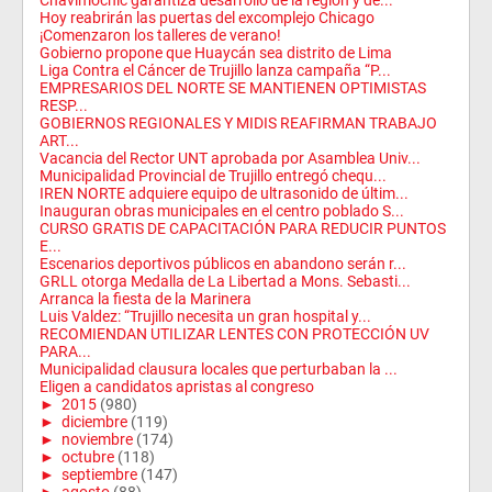
Chavimochic garantiza desarrollo de la región y de...
Hoy reabrirán las puertas del excomplejo Chicago
¡Comenzaron los talleres de verano!
Gobierno propone que Huaycán sea distrito de Lima
Liga Contra el Cáncer de Trujillo lanza campaña “P...
EMPRESARIOS DEL NORTE SE MANTIENEN OPTIMISTAS
RESP...
GOBIERNOS REGIONALES Y MIDIS REAFIRMAN TRABAJO
ART...
Vacancia del Rector UNT aprobada por Asamblea Univ...
Municipalidad Provincial de Trujillo entregó chequ...
IREN NORTE adquiere equipo de ultrasonido de últim...
Inauguran obras municipales en el centro poblado S...
CURSO GRATIS DE CAPACITACIÓN PARA REDUCIR PUNTOS
E...
Escenarios deportivos públicos en abandono serán r...
GRLL otorga Medalla de La Libertad a Mons. Sebasti...
Arranca la fiesta de la Marinera
Luis Valdez: “Trujillo necesita un gran hospital y...
RECOMIENDAN UTILIZAR LENTES CON PROTECCIÓN UV
PARA...
Municipalidad clausura locales que perturbaban la ...
Eligen a candidatos apristas al congreso
►
2015
(980)
►
diciembre
(119)
►
noviembre
(174)
►
octubre
(118)
►
septiembre
(147)