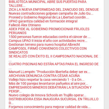
BIBLIOTECA MUNICIPAL ABRE SUS PUERTAS PARA
TALLERE...
ZICA LA NUEVA ENFERMEDAD DEL ZANCUDO DEL DENGUE
Nuevas contradicciones golpean campaña de Julio Gu...
Pronied y Gobierno Regional de La Libertad coordin...
UPAO garantiza calidad en formación integral
Falleció Álex Otiniano
ADEX PIDE AL GOBIERNO PROMOCIONAR FRIJOLES
PERUANOS
1500 personas fueron educadas contra el cáncer de ...
Campus UPAO II inicia el año con actividades recre...
Gestionan terreno para nuevo hospital Albrecht
CAMPOSOL FIRMÓ CONVENIOS COLECTIVOS CON
SINDICATOS
SE REALIZÓ CON ÉXITO EL II CAMPEONATO NACIONAL DE
...
CUATRO PISCINAS NO ESTÁN APTAS PARA EL INGRESO DE
...
Manuel LLempén: “Producción liberteña deber ser ex...
ARCHIVAN DENUNCIA CONTRA CÉSAR ACUÑA
Vallejo hizo respetar la casa venciendo 1 - 0 a On...
Más de 100 parejas levantaron pañuelos al aire por...
EMPRESARIOS MINEROS DEBATIRÁN LA SITUACIÓN Y
PERSP...
Nuevo colegio de Innova Schools en Trujillo operar...
DISTRIBUIDORA ESSA INAUGURA SUCURSAL EN TRUJILLO
D...
Forjamos conocimiento para mejorar calidad de vida...