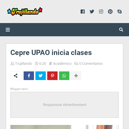
Cepre UPAO inicia clases
Trujillando
6:26
Académico
0 Comentarios
Blogger news
Responsive Advertisement