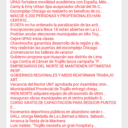
UPAO fortalece movilidad académica con España, Méx...
Camy & Emy Urban Spa auspiciador oficial del 56 C...
Excomplejo Chicago es reabierto en beneficio de co...
MÁS DE 6,200 PERSONAS Y PROFESIONALES HAN
CERTIFIC...
El OEFA no ha ordenado la paralización de las acti...
Inscripciones para Beca 18 están abiertas en La Li...
Podrían anular elecciones municipales en Alto Truj...
Cepre UPAO inicia clases
Chavimochic garantiza desarrollo de la región y de...
Hoy reabrirán las puertas del excomplejo Chicago
¡Comenzaron los talleres de verano!
Gobierno propone que Huaycán sea distrito de Lima
Liga Contra el Cáncer de Trujillo lanza campaña “P...
EMPRESARIOS DEL NORTE SE MANTIENEN OPTIMISTAS
RESP...
GOBIERNOS REGIONALES Y MIDIS REAFIRMAN TRABAJO
ART...
Vacancia del Rector UNT aprobada por Asamblea Univ...
Municipalidad Provincial de Trujillo entregó chequ...
IREN NORTE adquiere equipo de ultrasonido de últim...
Inauguran obras municipales en el centro poblado S...
CURSO GRATIS DE CAPACITACIÓN PARA REDUCIR PUNTOS
E...
Escenarios deportivos públicos en abandono serán r...
GRLL otorga Medalla de La Libertad a Mons. Sebasti...
Arranca la fiesta de la Marinera
Luis Valdez: “Trujillo necesita un gran hospital y...