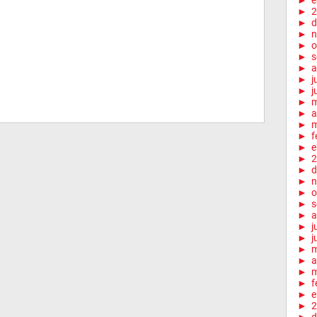
►
e
►
2
►
d
►
n
►
o
►
s
►
a
►
j
►
j
►
►
a
►
m
►
f
►
e
►
2
►
d
►
n
►
o
►
s
►
a
►
j
►
j
►
►
a
►
m
►
f
►
e
►
2