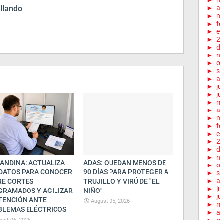
►
illando
►
a
►
m
►
f
►
e
►
2
►
d
►
n
►
o
►
s
►
a
►
j
►
j
►
►
a
►
m
►
f
►
e
►
2
►
d
►
n
ANDINA: ACTUALIZA
ADAS: QUEDAN MENOS DE
►
o
 DATOS PARA CONOCER
90 DÍAS PARA PROTEGER A
►
s
►
a
RE CORTES
TRUJILLO Y VIRÚ DE "EL
►
j
GRAMADOS Y AGILIZAR
NIÑO"
►
j
TENCIÓN ANTE
August 05, 2026
►
BLEMAS ELÉCTRICOS
►
a
ust 06, 2026