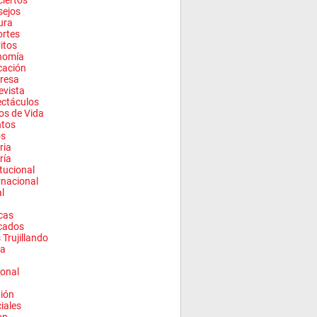
iertos
sejos
ura
rtes
ritos
nomía
cación
resa
evista
ctáculos
los de Vida
ntos
os
ria
ría
itucional
rnacional
l
cas
cados
 Trujillando
a
onal
ión
ciales