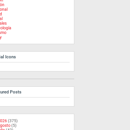
on
ión
onal
d
al
ales
ología
ismo
y
al Icons
tured Posts
026
(375)
gosto
(5)