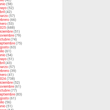
ulio
(42)
unio
(58)
mayo
(52)
bril
(42)
arzo
(57)
ebrero
(66)
nero
(53)
025
(688)
iciembre
(51)
oviembre
(79)
ctubre
(74)
eptiembre
(75)
gosto
(63)
ulio
(61)
unio
(54)
mayo
(51)
bril
(43)
arzo
(57)
ebrero
(39)
nero
(41)
024
(738)
iciembre
(52)
oviembre
(61)
ctubre
(77)
eptiembre
(83)
gosto
(61)
ulio
(56)
unio
(51)