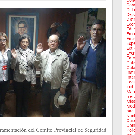
Conc
Con
Cult
Depo
Dist
Eco
Edu
Emp
Entr
Espe
Esti
Eve
Fot
Gale
Gale
Inst
Inte
Loca
locl
Mar
mer
Miss
Mod
nac
Naci
Ocio
Opin
juramentación del Comité Provincial de Seguridad
Poli