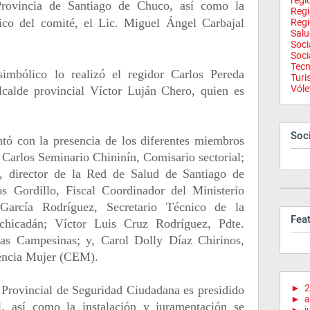
regi
Provincia de Santiago de Chuco, así como la
Reg
nico del comité, el Lic. Miguel Ángel Carbajal
Regi
Salu
Soci
Soci
Tecn
imbólico lo realizó el regidor Carlos Pereda
Tur
Vóle
lcalde provincial Víctor Luján Chero, quien es
Soci
ntó con la presencia de los diferentes miembros
Carlos Seminario Chininín, Comisario sectorial;
, director de la Red de Salud de Santiago de
 Gordillo, Fiscal Coordinador del Ministerio
 García Rodríguez, Secretario Técnico de la
Fea
achicadán; Víctor Luis Cruz Rodríguez, Pdte.
as Campesinas; y, Carol Dolly Díaz Chirinos,
encia Mujer (CEM).
►
2
Provincial de Seguridad Ciudadana es presidido
►
a
l, así como la instalación y juramentación se