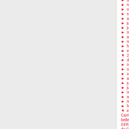
►
d
►
n
►
o
►
s
►
a
►
j
►
j
►
►
a
►
m
►
f
►
e
▼
2
►
d
►
n
►
o
►
s
►
a
►
j
►
j
►
►
a
►
m
►
f
▼
e
Camy
belle
GERE