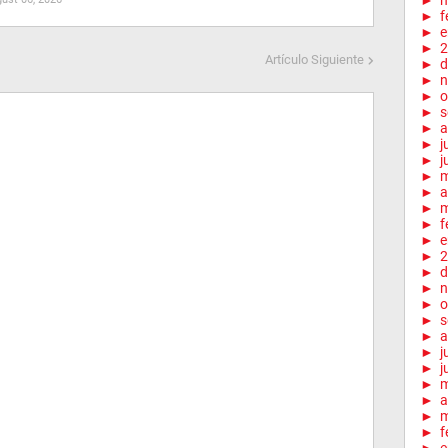
►
m
►
f
►
e
►
2
Artículo Siguiente
►
d
►
n
►
o
►
s
►
a
►
j
►
j
►
►
a
►
m
►
f
►
e
►
2
►
d
►
n
►
o
►
s
►
a
►
j
►
j
►
►
a
►
m
►
f