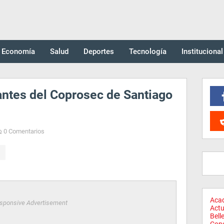
Economía
Salud
Deportes
Tecnología
Institucional
antes del Coprosec de Santiago
0 Comentarios
Aca
sponsive Advertisement
Actu
Bell