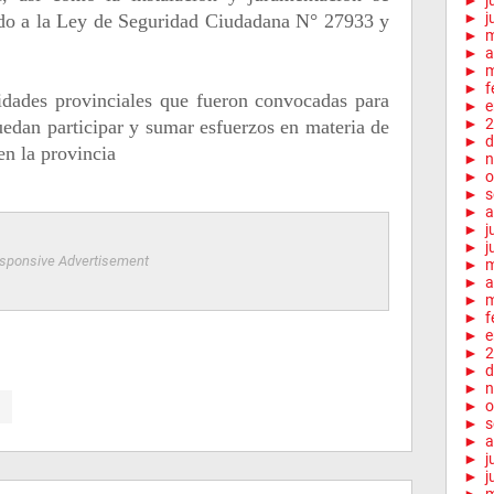
►
j
►
j
rdo a la Ley de Seguridad Ciudadana N° 27933 y
►
►
a
►
m
►
f
ridades provinciales que fueron convocadas para
►
e
►
2
uedan participar y sumar esfuerzos en materia de
►
d
en la provincia
►
n
►
o
►
s
►
a
►
j
►
j
sponsive Advertisement
►
►
a
►
m
►
f
►
e
►
2
►
d
►
n
►
o
►
s
►
a
►
j
►
j