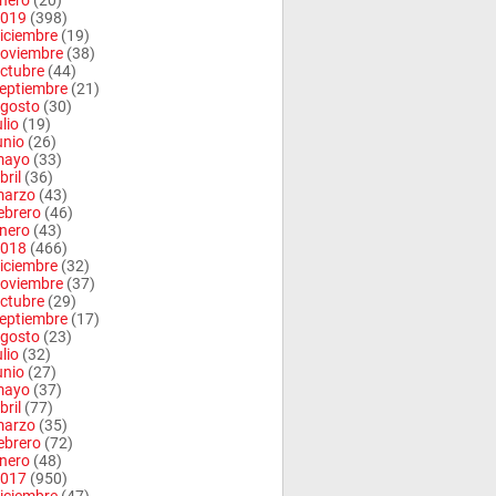
nero
(20)
019
(398)
iciembre
(19)
oviembre
(38)
ctubre
(44)
eptiembre
(21)
gosto
(30)
ulio
(19)
unio
(26)
mayo
(33)
bril
(36)
arzo
(43)
ebrero
(46)
nero
(43)
018
(466)
iciembre
(32)
oviembre
(37)
ctubre
(29)
eptiembre
(17)
gosto
(23)
ulio
(32)
unio
(27)
mayo
(37)
bril
(77)
arzo
(35)
ebrero
(72)
nero
(48)
017
(950)