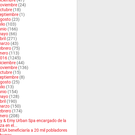
iciembre
(47)
oviembre
(24)
ctubre
(18)
eptiembre
(1)
gosto
(23)
ulio
(103)
unio
(166)
mayo
(66)
bril
(271)
arzo
(43)
ebrero
(75)
nero
(113)
016
(1245)
iciembre
(44)
oviembre
(136)
ctubre
(15)
eptiembre
(8)
gosto
(25)
ulio
(13)
unio
(154)
mayo
(128)
bril
(190)
arzo
(150)
ebrero
(174)
nero
(208)
 & Emy Urban Spa encargado de la
za en el...
SA beneficiaría a 20 mil pobladores