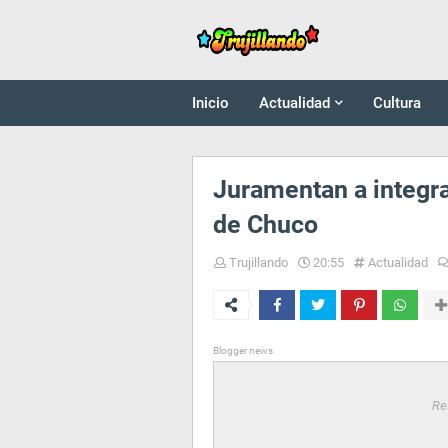
Inicio
Actualidad
Cultura
Juramentan a integr
de Chuco
Trujillando
20:55
Actualidad
Blogger news
Re