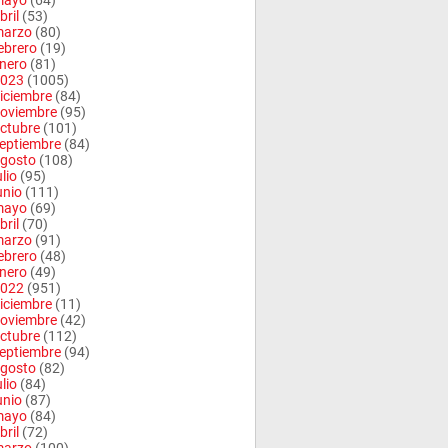
mayo
(64)
bril
(53)
arzo
(80)
ebrero
(19)
nero
(81)
023
(1005)
iciembre
(84)
oviembre
(95)
ctubre
(101)
eptiembre
(84)
gosto
(108)
ulio
(95)
unio
(111)
mayo
(69)
bril
(70)
arzo
(91)
ebrero
(48)
nero
(49)
022
(951)
iciembre
(11)
oviembre
(42)
ctubre
(112)
eptiembre
(94)
gosto
(82)
ulio
(84)
unio
(87)
mayo
(84)
bril
(72)