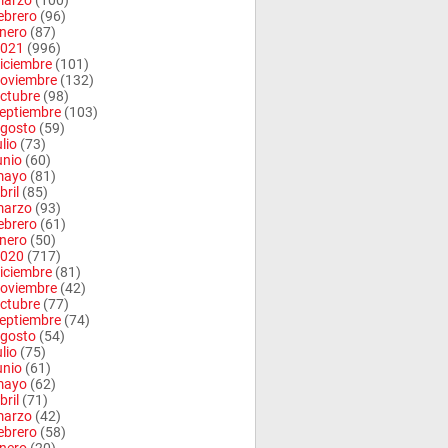
arzo
(100)
ebrero
(96)
nero
(87)
021
(996)
iciembre
(101)
oviembre
(132)
ctubre
(98)
eptiembre
(103)
gosto
(59)
ulio
(73)
unio
(60)
mayo
(81)
bril
(85)
arzo
(93)
ebrero
(61)
nero
(50)
020
(717)
iciembre
(81)
oviembre
(42)
ctubre
(77)
eptiembre
(74)
gosto
(54)
ulio
(75)
unio
(61)
mayo
(62)
bril
(71)
arzo
(42)
ebrero
(58)