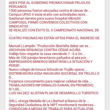
ADEX PIDE AL GOBIERNO PROMOCIONAR FRIJOLES
PERUANOS
1500 personas fueron educadas contra el cáncer de ...
Campus UPAO II inicia el año con actividades recre...
Gestionan terreno para nuevo hospital Albrecht
CAMPOSOL FIRMÓ CONVENIOS COLECTIVOS CON
SINDICATOS
SE REALIZÓ CON ÉXITO EL II CAMPEONATO NACIONAL DE
...
CUATRO PISCINAS NO ESTÁN APTAS PARA EL INGRESO DE
...
Manuel LLempén: “Producción liberteña deber ser ex...
ARCHIVAN DENUNCIA CONTRA CÉSAR ACUÑA
Vallejo hizo respetar la casa venciendo 1 - 0 a On...
Más de 100 parejas levantaron pañuelos al aire por...
EMPRESARIOS MINEROS DEBATIRÁN LA SITUACIÓN Y
PERSP...
Nuevo colegio de Innova Schools en Trujillo operar...
DISTRIBUIDORA ESSA INAUGURA SUCURSAL EN TRUJILLO
D...
Forjamos conocimiento para mejorar calidad de vida...
TRABAJADORES INFORMALES GANAN, EN PROMEDIO,
S/1,00...
LUIS VALDEZ: ALISTAN PLAN DE DESARROLLO TURÍSTICO
...
GRLL otorga Medalla de La Libertad al Banco de la ...
Seguridad Ciudadana de la MPT monitoreará modernas...
CONVOCAN A MESAS DE TRABAJO PARA ACTUALIZAR