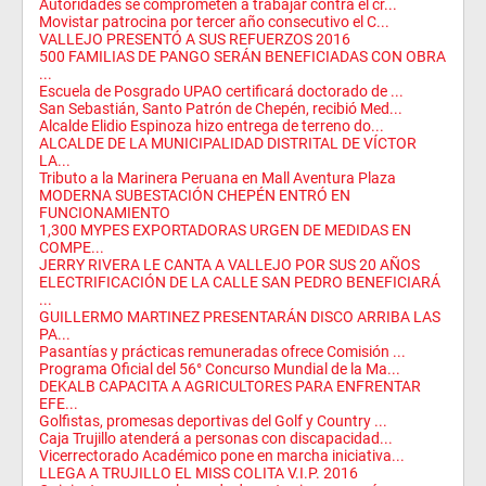
Autoridades se comprometen a trabajar contra el cr...
Movistar patrocina por tercer año consecutivo el C...
VALLEJO PRESENTÓ A SUS REFUERZOS 2016
500 FAMILIAS DE PANGO SERÁN BENEFICIADAS CON OBRA
...
Escuela de Posgrado UPAO certificará doctorado de ...
San Sebastián, Santo Patrón de Chepén, recibió Med...
Alcalde Elidio Espinoza hizo entrega de terreno do...
ALCALDE DE LA MUNICIPALIDAD DISTRITAL DE VÍCTOR
LA...
Tributo a la Marinera Peruana en Mall Aventura Plaza
MODERNA SUBESTACIÓN CHEPÉN ENTRÓ EN
FUNCIONAMIENTO
1,300 MYPES EXPORTADORAS URGEN DE MEDIDAS EN
COMPE...
JERRY RIVERA LE CANTA A VALLEJO POR SUS 20 AÑOS
ELECTRIFICACIÓN DE LA CALLE SAN PEDRO BENEFICIARÁ
...
GUILLERMO MARTINEZ PRESENTARÁN DISCO ARRIBA LAS
PA...
Pasantías y prácticas remuneradas ofrece Comisión ...
Programa Oficial del 56° Concurso Mundial de la Ma...
DEKALB CAPACITA A AGRICULTORES PARA ENFRENTAR
EFE...
Golfistas, promesas deportivas del Golf y Country ...
Caja Trujillo atenderá a personas con discapacidad...
Vicerrectorado Académico pone en marcha iniciativa...
LLEGA A TRUJILLO EL MISS COLITA V.I.P. 2016