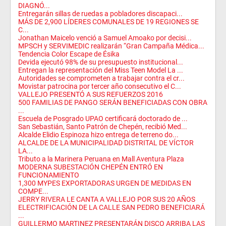
DIAGNÓ...
Entregarán sillas de ruedas a pobladores discapaci...
MÁS DE 2,900 LÍDERES COMUNALES DE 19 REGIONES SE
C...
Jonathan Maicelo venció a Samuel Amoako por decisi...
MPSCH y SERVIMEDIC realizarán “Gran Campaña Médica...
Tendencia Color Escape de Ésika
Devida ejecutó 98% de su presupuesto institucional...
Entregan la representación del Miss Teen Model La ...
Autoridades se comprometen a trabajar contra el cr...
Movistar patrocina por tercer año consecutivo el C...
VALLEJO PRESENTÓ A SUS REFUERZOS 2016
500 FAMILIAS DE PANGO SERÁN BENEFICIADAS CON OBRA
...
Escuela de Posgrado UPAO certificará doctorado de ...
San Sebastián, Santo Patrón de Chepén, recibió Med...
Alcalde Elidio Espinoza hizo entrega de terreno do...
ALCALDE DE LA MUNICIPALIDAD DISTRITAL DE VÍCTOR
LA...
Tributo a la Marinera Peruana en Mall Aventura Plaza
MODERNA SUBESTACIÓN CHEPÉN ENTRÓ EN
FUNCIONAMIENTO
1,300 MYPES EXPORTADORAS URGEN DE MEDIDAS EN
COMPE...
JERRY RIVERA LE CANTA A VALLEJO POR SUS 20 AÑOS
ELECTRIFICACIÓN DE LA CALLE SAN PEDRO BENEFICIARÁ
...
GUILLERMO MARTINEZ PRESENTARÁN DISCO ARRIBA LAS