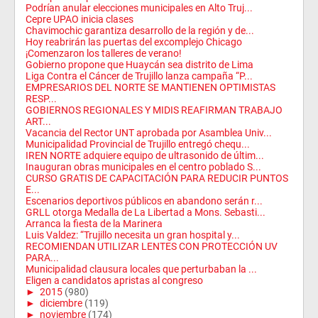
Podrían anular elecciones municipales en Alto Truj...
Cepre UPAO inicia clases
Chavimochic garantiza desarrollo de la región y de...
Hoy reabrirán las puertas del excomplejo Chicago
¡Comenzaron los talleres de verano!
Gobierno propone que Huaycán sea distrito de Lima
Liga Contra el Cáncer de Trujillo lanza campaña “P...
EMPRESARIOS DEL NORTE SE MANTIENEN OPTIMISTAS
RESP...
GOBIERNOS REGIONALES Y MIDIS REAFIRMAN TRABAJO
ART...
Vacancia del Rector UNT aprobada por Asamblea Univ...
Municipalidad Provincial de Trujillo entregó chequ...
IREN NORTE adquiere equipo de ultrasonido de últim...
Inauguran obras municipales en el centro poblado S...
CURSO GRATIS DE CAPACITACIÓN PARA REDUCIR PUNTOS
E...
Escenarios deportivos públicos en abandono serán r...
GRLL otorga Medalla de La Libertad a Mons. Sebasti...
Arranca la fiesta de la Marinera
Luis Valdez: “Trujillo necesita un gran hospital y...
RECOMIENDAN UTILIZAR LENTES CON PROTECCIÓN UV
PARA...
Municipalidad clausura locales que perturbaban la ...
Eligen a candidatos apristas al congreso
►
2015
(980)
►
diciembre
(119)
►
noviembre
(174)