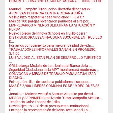
CUATRO PISCINAS NO ESTÁN APTAS PARA EL INGRESO DE
...
Manuel LLempén: “Producción liberteña deber ser ex...
ARCHIVAN DENUNCIA CONTRA CÉSAR ACUÑA
Vallejo hizo respetar la casa venciendo 1 - 0 a On...
Más de 100 parejas levantaron pañuelos al aire por...
EMPRESARIOS MINEROS DEBATIRÁN LA SITUACIÓN Y
PERSP...
Nuevo colegio de Innova Schools en Trujillo operar...
DISTRIBUIDORA ESSA INAUGURA SUCURSAL EN TRUJILLO
D...
Forjamos conocimiento para mejorar calidad de vida...
TRABAJADORES INFORMALES GANAN, EN PROMEDIO,
S/1,00...
LUIS VALDEZ: ALISTAN PLAN DE DESARROLLO TURÍSTICO
...
GRLL otorga Medalla de La Libertad al Banco de la ...
Seguridad Ciudadana de la MPT monitoreará modernas...
CONVOCAN A MESAS DE TRABAJO PARA ACTUALIZAR
DIAGNÓ...
Entregarán sillas de ruedas a pobladores discapaci...
MÁS DE 2,900 LÍDERES COMUNALES DE 19 REGIONES SE
C...
Jonathan Maicelo venció a Samuel Amoako por decisi...
MPSCH y SERVIMEDIC realizarán “Gran Campaña Médica...
Tendencia Color Escape de Ésika
Devida ejecutó 98% de su presupuesto institucional...
Entregan la representación del Miss Teen Model La ...