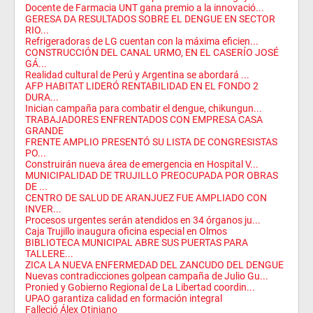
Docente de Farmacia UNT gana premio a la innovació...
GERESA DA RESULTADOS SOBRE EL DENGUE EN SECTOR
RIO...
Refrigeradoras de LG cuentan con la máxima eficien...
CONSTRUCCIÓN DEL CANAL URMO, EN EL CASERÍO JOSÉ
GÁ...
Realidad cultural de Perú y Argentina se abordará ...
AFP HABITAT LIDERÓ RENTABILIDAD EN EL FONDO 2
DURA...
Inician campaña para combatir el dengue, chikungun...
TRABAJADORES ENFRENTADOS CON EMPRESA CASA
GRANDE
FRENTE AMPLIO PRESENTÓ SU LISTA DE CONGRESISTAS
PO...
Construirán nueva área de emergencia en Hospital V...
MUNICIPALIDAD DE TRUJILLO PREOCUPADA POR OBRAS
DE ...
CENTRO DE SALUD DE ARANJUEZ FUE AMPLIADO CON
INVER...
Procesos urgentes serán atendidos en 34 órganos ju...
Caja Trujillo inaugura oficina especial en Olmos
BIBLIOTECA MUNICIPAL ABRE SUS PUERTAS PARA
TALLERE...
ZICA LA NUEVA ENFERMEDAD DEL ZANCUDO DEL DENGUE
Nuevas contradicciones golpean campaña de Julio Gu...
Pronied y Gobierno Regional de La Libertad coordin...
UPAO garantiza calidad en formación integral
Falleció Álex Otiniano