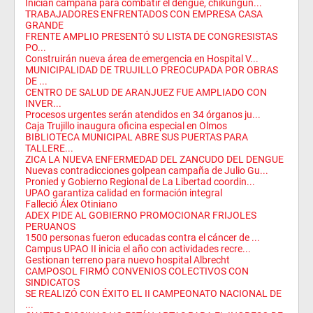
Inician campaña para combatir el dengue, chikungun...
TRABAJADORES ENFRENTADOS CON EMPRESA CASA
GRANDE
FRENTE AMPLIO PRESENTÓ SU LISTA DE CONGRESISTAS
PO...
Construirán nueva área de emergencia en Hospital V...
MUNICIPALIDAD DE TRUJILLO PREOCUPADA POR OBRAS
DE ...
CENTRO DE SALUD DE ARANJUEZ FUE AMPLIADO CON
INVER...
Procesos urgentes serán atendidos en 34 órganos ju...
Caja Trujillo inaugura oficina especial en Olmos
BIBLIOTECA MUNICIPAL ABRE SUS PUERTAS PARA
TALLERE...
ZICA LA NUEVA ENFERMEDAD DEL ZANCUDO DEL DENGUE
Nuevas contradicciones golpean campaña de Julio Gu...
Pronied y Gobierno Regional de La Libertad coordin...
UPAO garantiza calidad en formación integral
Falleció Álex Otiniano
ADEX PIDE AL GOBIERNO PROMOCIONAR FRIJOLES
PERUANOS
1500 personas fueron educadas contra el cáncer de ...
Campus UPAO II inicia el año con actividades recre...
Gestionan terreno para nuevo hospital Albrecht
CAMPOSOL FIRMÓ CONVENIOS COLECTIVOS CON
SINDICATOS
SE REALIZÓ CON ÉXITO EL II CAMPEONATO NACIONAL DE
...