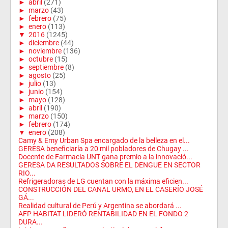
►
abril
(271)
►
marzo
(43)
►
febrero
(75)
►
enero
(113)
▼
2016
(1245)
►
diciembre
(44)
►
noviembre
(136)
►
octubre
(15)
►
septiembre
(8)
►
agosto
(25)
►
julio
(13)
►
junio
(154)
►
mayo
(128)
►
abril
(190)
►
marzo
(150)
►
febrero
(174)
▼
enero
(208)
Camy & Emy Urban Spa encargado de la belleza en el...
GERESA beneficiaría a 20 mil pobladores de Chugay ...
Docente de Farmacia UNT gana premio a la innovació...
GERESA DA RESULTADOS SOBRE EL DENGUE EN SECTOR
RIO...
Refrigeradoras de LG cuentan con la máxima eficien...
CONSTRUCCIÓN DEL CANAL URMO, EN EL CASERÍO JOSÉ
GÁ...
Realidad cultural de Perú y Argentina se abordará ...
AFP HABITAT LIDERÓ RENTABILIDAD EN EL FONDO 2
DURA...