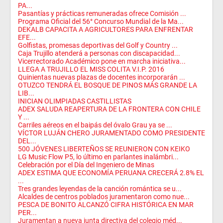
PA...
Pasantías y prácticas remuneradas ofrece Comisión ...
Programa Oficial del 56° Concurso Mundial de la Ma...
DEKALB CAPACITA A AGRICULTORES PARA ENFRENTAR
EFE...
Golfistas, promesas deportivas del Golf y Country ...
Caja Trujillo atenderá a personas con discapacidad...
Vicerrectorado Académico pone en marcha iniciativa...
LLEGA A TRUJILLO EL MISS COLITA V.I.P. 2016
Quinientas nuevas plazas de docentes incorporarán ...
OTUZCO TENDRÁ EL BOSQUE DE PINOS MÁS GRANDE LA
LIB...
INICIAN OLIMPIADAS CASTILLISTAS
ADEX SALUDA REAPERTURA DE LA FRONTERA CON CHILE
Y ...
Carriles aéreos en el baipás del óvalo Grau ya se ...
VÍCTOR LUJÁN CHERO JURAMENTADO COMO PRESIDENTE
DEL...
500 JÓVENES LIBERTEÑOS SE REUNIERON CON KEIKO
LG Music Flow P5, lo último en parlantes inalámbri...
Celebración por el Día del Ingeniero de Minas
ADEX ESTIMA QUE ECONOMÍA PERUANA CRECERÁ 2.8% EL
...
Tres grandes leyendas de la canción romántica se u...
Alcaldes de centros poblados juramentaron como nue...
PESCA DE BONITO ALCANZÓ CIFRA HISTÓRICA EN MAR
PER...
Juramentan a nueva junta directiva del colegio méd...