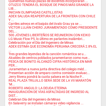
Quinientas nuevas plazas de docentes incorporarán ...
OTUZCO TENDRÁ EL BOSQUE DE PINOS MÁS GRANDE LA
LIB...
INICIAN OLIMPIADAS CASTILLISTAS
ADEX SALUDA REAPERTURA DE LA FRONTERA CON CHILE
Y ...
Carriles aéreos en el baipás del óvalo Grau ya se ...
VÍCTOR LUJÁN CHERO JURAMENTADO COMO PRESIDENTE
DEL...
500 JÓVENES LIBERTEÑOS SE REUNIERON CON KEIKO
LG Music Flow P5, lo último en parlantes inalámbri...
Celebración por el Día del Ingeniero de Minas
ADEX ESTIMA QUE ECONOMÍA PERUANA CRECERÁ 2.8% EL
...
Tres grandes leyendas de la canción romántica se u...
Alcaldes de centros poblados juramentaron como nue...
PESCA DE BONITO ALCANZÓ CIFRA HISTÓRICA EN MAR
PER...
Juramentan a nueva junta directiva del colegio méd...
Presentan acción de amparo contra comisión evaluac...
Jerry Rivera pondrá la cuota salsera en la Noche P...
REAL PLAZA TRUJILLO SERÁ SEDE DE LA VII MARATÓN
‘M...
ROBERTO ANGULO: LA DEUDA ETERNA
INAUGURACIÓN DE VÍAS ASFALTADAS DE INGRESO AL
DIST...
Celebran Día del Ingeniero de Minas
En Salaverry se instalan cámaras video vigilancia ...