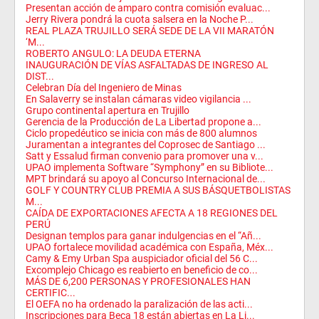
Presentan acción de amparo contra comisión evaluac...
Jerry Rivera pondrá la cuota salsera en la Noche P...
REAL PLAZA TRUJILLO SERÁ SEDE DE LA VII MARATÓN
‘M...
ROBERTO ANGULO: LA DEUDA ETERNA
INAUGURACIÓN DE VÍAS ASFALTADAS DE INGRESO AL
DIST...
Celebran Día del Ingeniero de Minas
En Salaverry se instalan cámaras video vigilancia ...
Grupo continental apertura en Trujillo
Gerencia de la Producción de La Libertad propone a...
Ciclo propedéutico se inicia con más de 800 alumnos
Juramentan a integrantes del Coprosec de Santiago ...
Satt y Essalud firman convenio para promover una v...
UPAO implementa Software “Symphony” en su Bibliote...
MPT brindará su apoyo al Concurso Internacional de...
GOLF Y COUNTRY CLUB PREMIA A SUS BÁSQUETBOLISTAS
M...
CAÍDA DE EXPORTACIONES AFECTA A 18 REGIONES DEL
PERÚ
Designan templos para ganar indulgencias en el “Añ...
UPAO fortalece movilidad académica con España, Méx...
Camy & Emy Urban Spa auspiciador oficial del 56 C...
Excomplejo Chicago es reabierto en beneficio de co...
MÁS DE 6,200 PERSONAS Y PROFESIONALES HAN
CERTIFIC...
El OEFA no ha ordenado la paralización de las acti...
Inscripciones para Beca 18 están abiertas en La Li...