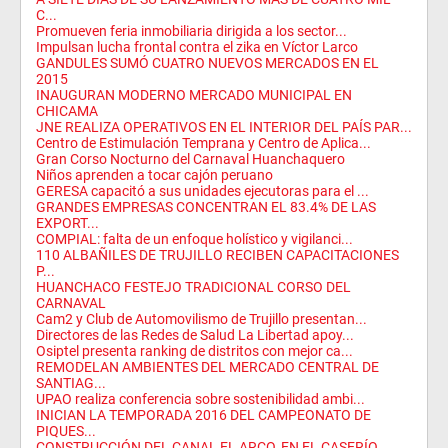
C...
Promueven feria inmobiliaria dirigida a los sector...
Impulsan lucha frontal contra el zika en Víctor Larco
GANDULES SUMÓ CUATRO NUEVOS MERCADOS EN EL
2015
INAUGURAN MODERNO MERCADO MUNICIPAL EN
CHICAMA
JNE REALIZA OPERATIVOS EN EL INTERIOR DEL PAÍS PAR...
Centro de Estimulación Temprana y Centro de Aplica...
Gran Corso Nocturno del Carnaval Huanchaquero
Niños aprenden a tocar cajón peruano
GERESA capacitó a sus unidades ejecutoras para el ...
GRANDES EMPRESAS CONCENTRAN EL 83.4% DE LAS
EXPORT...
COMPIAL: falta de un enfoque holístico y vigilanci...
110 ALBAÑILES DE TRUJILLO RECIBEN CAPACITACIONES
P...
HUANCHACO FESTEJO TRADICIONAL CORSO DEL
CARNAVAL
Cam2 y Club de Automovilismo de Trujillo presentan...
Directores de las Redes de Salud La Libertad apoy...
Osiptel presenta ranking de distritos con mejor ca...
REMODELAN AMBIENTES DEL MERCADO CENTRAL DE
SANTIAG...
UPAO realiza conferencia sobre sostenibilidad ambi...
INICIAN LA TEMPORADA 2016 DEL CAMPEONATO DE
PIQUES...
CONSTRUCCIÓN DEL CANAL EL ARCO, EN EL CASERÍO