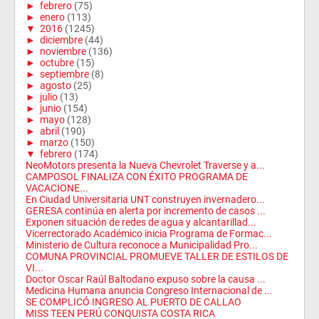
►
febrero
(75)
►
enero
(113)
▼
2016
(1245)
►
diciembre
(44)
►
noviembre
(136)
►
octubre
(15)
►
septiembre
(8)
►
agosto
(25)
►
julio
(13)
►
junio
(154)
►
mayo
(128)
►
abril
(190)
►
marzo
(150)
▼
febrero
(174)
NeoMotors presenta la Nueva Chevrolet Traverse y a...
CAMPOSOL FINALIZA CON ÉXITO PROGRAMA DE
VACACIONE...
En Ciudad Universitaria UNT construyen invernadero...
GERESA continúa en alerta por incremento de casos ...
Exponen situación de redes de agua y alcantarillad...
Vicerrectorado Académico inicia Programa de Formac...
Ministerio de Cultura reconoce a Municipalidad Pro...
COMUNA PROVINCIAL PROMUEVE TALLER DE ESTILOS DE
VI...
Doctor Oscar Raúl Baltodano expuso sobre la causa ...
Medicina Humana anuncia Congreso Internacional de ...
SE COMPLICÓ INGRESO AL PUERTO DE CALLAO
MISS TEEN PERÚ CONQUISTA COSTA RICA