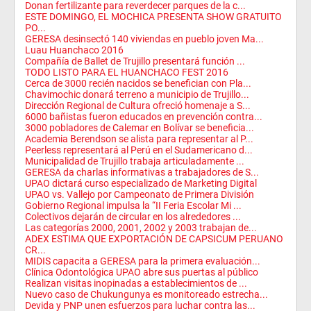
Donan fertilizante para reverdecer parques de la c...
ESTE DOMINGO, EL MOCHICA PRESENTA SHOW GRATUITO
PO...
GERESA desinsectó 140 viviendas en pueblo joven Ma...
Luau Huanchaco 2016
Compañía de Ballet de Trujillo presentará función ...
TODO LISTO PARA EL HUANCHACO FEST 2016
Cerca de 3000 recién nacidos se benefician con Pla...
Chavimochic donará terreno a municipio de Trujillo...
Dirección Regional de Cultura ofreció homenaje a S...
6000 bañistas fueron educados en prevención contra...
3000 pobladores de Calemar en Bolívar se beneficia...
Academia Berendson se alista para representar al P...
Peerless representará al Perú en el Sudamericano d...
Municipalidad de Trujillo trabaja articuladamente ...
GERESA da charlas informativas a trabajadores de S...
UPAO dictará curso especializado de Marketing Digital
UPAO vs. Vallejo por Campeonato de Primera División
Gobierno Regional impulsa la “II Feria Escolar Mi ...
Colectivos dejarán de circular en los alrededores ...
Las categorías 2000, 2001, 2002 y 2003 trabajan de...
ADEX ESTIMA QUE EXPORTACIÓN DE CAPSICUM PERUANO
CR...
MIDIS capacita a GERESA para la primera evaluación...
Clínica Odontológica UPAO abre sus puertas al público
Realizan visitas inopinadas a establecimientos de ...
Nuevo caso de Chukungunya es monitoreado estrecha...
Devida y PNP unen esfuerzos para luchar contra las...