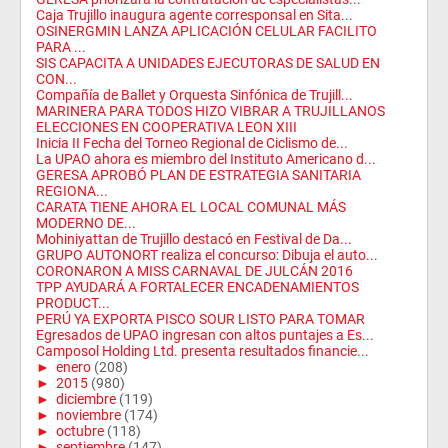
Caja Trujillo inaugura agente corresponsal en Sita...
OSINERGMIN LANZA APLICACIÓN CELULAR FACILITO
PARA ...
SIS CAPACITA A UNIDADES EJECUTORAS DE SALUD EN
CON...
Compañía de Ballet y Orquesta Sinfónica de Trujill...
MARINERA PARA TODOS HIZO VIBRAR A TRUJILLANOS
ELECCIONES EN COOPERATIVA LEON XIII
Inicia II Fecha del Torneo Regional de Ciclismo de...
La UPAO ahora es miembro del Instituto Americano d...
GERESA APROBÓ PLAN DE ESTRATEGIA SANITARIA
REGIONA...
CARATA TIENE AHORA EL LOCAL COMUNAL MÁS
MODERNO DE...
Mohiniyattan de Trujillo destacó en Festival de Da...
GRUPO AUTONORT realiza el concurso: Dibuja el auto...
CORONARON A MISS CARNAVAL DE JULCÁN 2016
TPP AYUDARÁ A FORTALECER ENCADENAMIENTOS
PRODUCT...
PERÚ YA EXPORTA PISCO SOUR LISTO PARA TOMAR
Egresados de UPAO ingresan con altos puntajes a Es...
Camposol Holding Ltd. presenta resultados financie...
►
enero
(208)
►
2015
(980)
►
diciembre
(119)
►
noviembre
(174)
►
octubre
(118)
►
septiembre
(147)