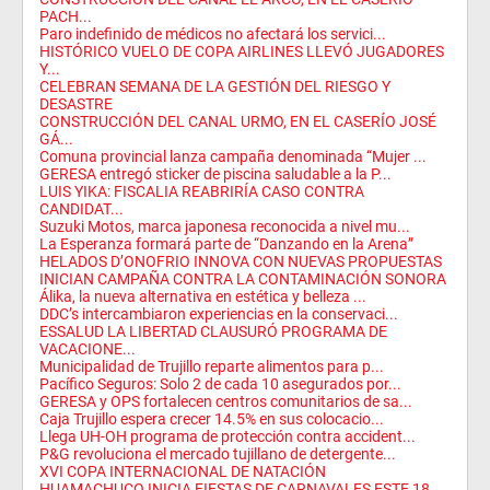
PACH...
Paro indefinido de médicos no afectará los servici...
HISTÓRICO VUELO DE COPA AIRLINES LLEVÓ JUGADORES
Y...
CELEBRAN SEMANA DE LA GESTIÓN DEL RIESGO Y
DESASTRE
CONSTRUCCIÓN DEL CANAL URMO, EN EL CASERÍO JOSÉ
GÁ...
Comuna provincial lanza campaña denominada “Mujer ...
GERESA entregó sticker de piscina saludable a la P...
LUIS YIKA: FISCALIA REABRIRÍA CASO CONTRA
CANDIDAT...
Suzuki Motos, marca japonesa reconocida a nivel mu...
La Esperanza formará parte de “Danzando en la Arena”
HELADOS D’ONOFRIO INNOVA CON NUEVAS PROPUESTAS
INICIAN CAMPAÑA CONTRA LA CONTAMINACIÓN SONORA
Álika, la nueva alternativa en estética y belleza ...
DDC’s intercambiaron experiencias en la conservaci...
ESSALUD LA LIBERTAD CLAUSURÓ PROGRAMA DE
VACACIONE...
Municipalidad de Trujillo reparte alimentos para p...
Pacífico Seguros: Solo 2 de cada 10 asegurados por...
GERESA y OPS fortalecen centros comunitarios de sa...
Caja Trujillo espera crecer 14.5% en sus colocacio...
Llega UH-OH programa de protección contra accident...
P&G revoluciona el mercado tujillano de detergente...
XVI COPA INTERNACIONAL DE NATACIÓN
HUAMACHUCO INICIA FIESTAS DE CARNAVALES ESTE 18