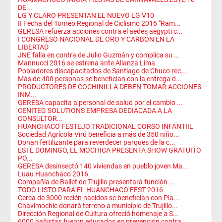
DE...
LG Y CLARO PRESENTAN EL NUEVO LG V10
II Fecha del Torneo Regional de Ciclismo 2016 "Ram...
GERESA refuerza acciones contra el aedes aegypti c...
I CONGRESO NACIONAL DE ORO Y CARBÓN EN LA
LIBERTAD
JNE falla en contra de Julio Guzmán y complica su ...
Mannucci 2016 se estrena ante Alianza Lima
Pobladores discapacitados de Santiago de Chuco rec...
Más de 400 personas se benefician con la entrega d...
PRODUCTORES DE COCHINILLA DEBEN TOMAR ACCIONES
INM...
GERESA capacita a personal de salud por el cambio ...
CENITEG SOLUTIONS EMPRESA DEDIACADA A LA
CONSULTOR...
HUANCHACO FESTEJO TRADICIONAL CORSO INFANTIIL
Sociedad Agrícola Virú beneficia a más de 350 niño...
Donan fertilizante para reverdecer parques de la c...
ESTE DOMINGO, EL MOCHICA PRESENTA SHOW GRATUITO
PO...
GERESA desinsectó 140 viviendas en pueblo joven Ma...
Luau Huanchaco 2016
Compañía de Ballet de Trujillo presentará función ...
TODO LISTO PARA EL HUANCHACO FEST 2016
Cerca de 3000 recién nacidos se benefician con Pla...
Chavimochic donará terreno a municipio de Trujillo...
Dirección Regional de Cultura ofreció homenaje a S...
6000 bañistas fueron educados en prevención contra...