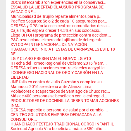
DDC’s intercambiaron experiencias en la conservaci...
ESSALUD LA LIBERTAD CLAUSURÓ PROGRAMA DE
VACACIONE...
Municipalidad de Trujillo reparte alimentos para p...
Pacífico Seguros: Solo 2 de cada 10 asegurados por...
GERESA y OPS fortalecen centros comunitarios de sa...
Caja Trujillo espera crecer 14.5% en sus colocacio...
Llega UH-OH programa de protección contra accident...
P&G revoluciona el mercado tujillano de detergente...
XVI COPA INTERNACIONAL DE NATACIÓN
HUAMACHUCO INICIA FIESTAS DE CARNAVALES ESTE 18
DE...
LG Y CLARO PRESENTAN EL NUEVO LG V10
II Fecha del Torneo Regional de Ciclismo 2016 "Ram...
GERESA refuerza acciones contra el aedes aegypti c...
I CONGRESO NACIONAL DE ORO Y CARBÓN EN LA
LIBERTAD
JNE falla en contra de Julio Guzmán y complica su ...
Mannucci 2016 se estrena ante Alianza Lima
Pobladores discapacitados de Santiago de Chuco rec...
Más de 400 personas se benefician con la entrega d...
PRODUCTORES DE COCHINILLA DEBEN TOMAR ACCIONES
INM...
GERESA capacita a personal de salud por el cambio ...
CENITEG SOLUTIONS EMPRESA DEDIACADA A LA
CONSULTOR...
HUANCHACO FESTEJO TRADICIONAL CORSO INFANTIIL
Sociedad Agrícola Virú beneficia a más de 350 niño...