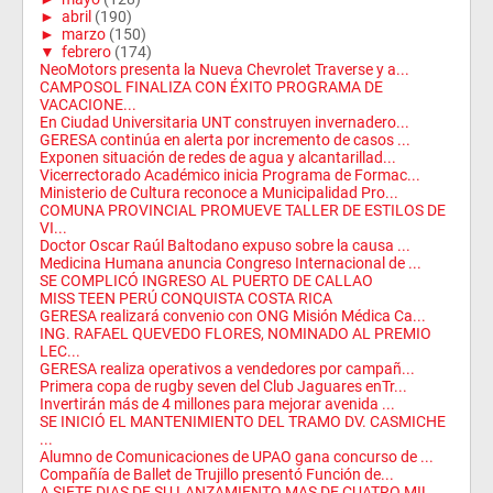
►
abril
(190)
►
marzo
(150)
▼
febrero
(174)
NeoMotors presenta la Nueva Chevrolet Traverse y a...
CAMPOSOL FINALIZA CON ÉXITO PROGRAMA DE
VACACIONE...
En Ciudad Universitaria UNT construyen invernadero...
GERESA continúa en alerta por incremento de casos ...
Exponen situación de redes de agua y alcantarillad...
Vicerrectorado Académico inicia Programa de Formac...
Ministerio de Cultura reconoce a Municipalidad Pro...
COMUNA PROVINCIAL PROMUEVE TALLER DE ESTILOS DE
VI...
Doctor Oscar Raúl Baltodano expuso sobre la causa ...
Medicina Humana anuncia Congreso Internacional de ...
SE COMPLICÓ INGRESO AL PUERTO DE CALLAO
MISS TEEN PERÚ CONQUISTA COSTA RICA
GERESA realizará convenio con ONG Misión Médica Ca...
ING. RAFAEL QUEVEDO FLORES, NOMINADO AL PREMIO
LEC...
GERESA realiza operativos a vendedores por campañ...
Primera copa de rugby seven del Club Jaguares enTr...
Invertirán más de 4 millones para mejorar avenida ...
SE INICIÓ EL MANTENIMIENTO DEL TRAMO DV. CASMICHE
...
Alumno de Comunicaciones de UPAO gana concurso de ...
Compañía de Ballet de Trujillo presentó Función de...
A SIETE DIAS DE SU LANZAMIENTO MAS DE CUATRO MIL