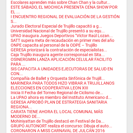
Escolares aprenden más sobre Chan Chan y la cultur...
ESTE SÁBADO, EL MOCHICA PRESENTA CENA SHOW POR
EL ...
I ENCUENTRO REGIONAL DE EVALUACIÓN DE LA GESTIÓN
S...
Jurado Electoral Especial de Trujillo capacitó a g...
Universidad Nacional de Trujillo presentó a su equ...
UPAO inaugura Juegos Deportivos “Víctor Raúl Lozan...
SATT supera meta de recaudación en primer mes del año
ONPE capacita al personal de la ODPE – Trujillo
GERESA priorizará la contratación de especialistas...
Caja Trujillo inaugura agente corresponsal en Sita...
OSINERGMIN LANZA APLICACIÓN CELULAR FACILITO
PARA ...
SIS CAPACITA A UNIDADES EJECUTORAS DE SALUD EN
CON...
Compañía de Ballet y Orquesta Sinfónica de Trujill...
MARINERA PARA TODOS HIZO VIBRAR A TRUJILLANOS
ELECCIONES EN COOPERATIVA LEON XIII
Inicia II Fecha del Torneo Regional de Ciclismo de...
La UPAO ahora es miembro del Instituto Americano d...
GERESA APROBÓ PLAN DE ESTRATEGIA SANITARIA
REGIONA...
CARATA TIENE AHORA EL LOCAL COMUNAL MÁS
MODERNO DE...
Mohiniyattan de Trujillo destacó en Festival de Da...
GRUPO AUTONORT realiza el concurso: Dibuja el auto...
CORONARON A MISS CARNAVAL DE JULCÁN 2016