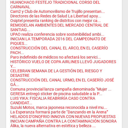
HUANCHACO FESTEJO TRADICIONAL CORSO DEL
CARNAVAL
Cam2 y Club de Automovilismo de Trujillo presentan...
Directores de las Redes de Salud La Libertad apoy...
Osiptel presenta ranking de distritos con mejor ca...
REMODELAN AMBIENTES DEL MERCADO CENTRAL DE
SANTIAG...
UPAO realiza conferencia sobre sostenibilidad ambi...
INICIAN LA TEMPORADA 2016 DEL CAMPEONATO DE
PIQUES...
CONSTRUCCIÓN DEL CANAL EL ARCO, EN EL CASERÍO
PACH...
Paro indefinido de médicos no afectará los servici...
HISTÓRICO VUELO DE COPA AIRLINES LLEVÓ JUGADORES
Y...
CELEBRAN SEMANA DE LA GESTIÓN DEL RIESGO Y
DESASTRE
CONSTRUCCIÓN DEL CANAL URMO, EN EL CASERÍO JOSÉ
GÁ...
Comuna provincial lanza campaña denominada “Mujer ...
GERESA entregó sticker de piscina saludable a la P...
LUIS YIKA: FISCALIA REABRIRÍA CASO CONTRA
CANDIDAT...
Suzuki Motos, marca japonesa reconocida a nivel mu...
La Esperanza formará parte de “Danzando en la Arena”
HELADOS D’ONOFRIO INNOVA CON NUEVAS PROPUESTAS
INICIAN CAMPAÑA CONTRA LA CONTAMINACIÓN SONORA
Álika, la nueva alternativa en estética y belleza ...