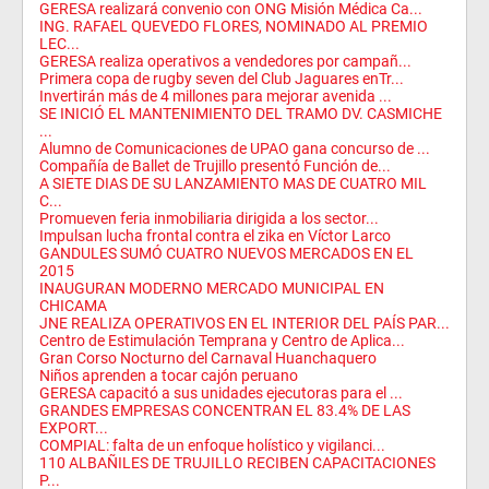
GERESA realizará convenio con ONG Misión Médica Ca...
ING. RAFAEL QUEVEDO FLORES, NOMINADO AL PREMIO
LEC...
GERESA realiza operativos a vendedores por campañ...
Primera copa de rugby seven del Club Jaguares enTr...
Invertirán más de 4 millones para mejorar avenida ...
SE INICIÓ EL MANTENIMIENTO DEL TRAMO DV. CASMICHE
...
Alumno de Comunicaciones de UPAO gana concurso de ...
Compañía de Ballet de Trujillo presentó Función de...
A SIETE DIAS DE SU LANZAMIENTO MAS DE CUATRO MIL
C...
Promueven feria inmobiliaria dirigida a los sector...
Impulsan lucha frontal contra el zika en Víctor Larco
GANDULES SUMÓ CUATRO NUEVOS MERCADOS EN EL
2015
INAUGURAN MODERNO MERCADO MUNICIPAL EN
CHICAMA
JNE REALIZA OPERATIVOS EN EL INTERIOR DEL PAÍS PAR...
Centro de Estimulación Temprana y Centro de Aplica...
Gran Corso Nocturno del Carnaval Huanchaquero
Niños aprenden a tocar cajón peruano
GERESA capacitó a sus unidades ejecutoras para el ...
GRANDES EMPRESAS CONCENTRAN EL 83.4% DE LAS
EXPORT...
COMPIAL: falta de un enfoque holístico y vigilanci...
110 ALBAÑILES DE TRUJILLO RECIBEN CAPACITACIONES
P...