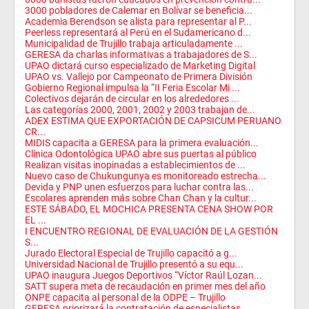
3000 pobladores de Calemar en Bolívar se beneficia...
Academia Berendson se alista para representar al P...
Peerless representará al Perú en el Sudamericano d...
Municipalidad de Trujillo trabaja articuladamente ...
GERESA da charlas informativas a trabajadores de S...
UPAO dictará curso especializado de Marketing Digital
UPAO vs. Vallejo por Campeonato de Primera División
Gobierno Regional impulsa la “II Feria Escolar Mi ...
Colectivos dejarán de circular en los alrededores ...
Las categorías 2000, 2001, 2002 y 2003 trabajan de...
ADEX ESTIMA QUE EXPORTACIÓN DE CAPSICUM PERUANO
CR...
MIDIS capacita a GERESA para la primera evaluación...
Clínica Odontológica UPAO abre sus puertas al público
Realizan visitas inopinadas a establecimientos de ...
Nuevo caso de Chukungunya es monitoreado estrecha...
Devida y PNP unen esfuerzos para luchar contra las...
Escolares aprenden más sobre Chan Chan y la cultur...
ESTE SÁBADO, EL MOCHICA PRESENTA CENA SHOW POR
EL ...
I ENCUENTRO REGIONAL DE EVALUACIÓN DE LA GESTIÓN
S...
Jurado Electoral Especial de Trujillo capacitó a g...
Universidad Nacional de Trujillo presentó a su equ...
UPAO inaugura Juegos Deportivos “Víctor Raúl Lozan...
SATT supera meta de recaudación en primer mes del año
ONPE capacita al personal de la ODPE – Trujillo
GERESA priorizará la contratación de especialistas...