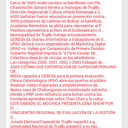
Cerca de 3000 recién nacidos se benefician con Pla...
Chavimochic donará terreno a municipio de Trujillo...
Dirección Regional de Cultura ofreció homenaje a S...
6000 bañistas fueron educados en prevención contra...
3000 pobladores de Calemar en Bolívar se beneficia...
Academia Berendson se alista para representar al P...
Peerless representará al Perú en el Sudamericano d...
Municipalidad de Trujillo trabaja articuladamente ...
GERESA da charlas informativas a trabajadores de S...
UPAO dictará curso especializado de Marketing Digital
UPAO vs. Vallejo por Campeonato de Primera División
Gobierno Regional impulsa la “II Feria Escolar Mi ...
Colectivos dejarán de circular en los alrededores ...
Las categorías 2000, 2001, 2002 y 2003 trabajan de...
ADEX ESTIMA QUE EXPORTACIÓN DE CAPSICUM PERUANO
CR...
MIDIS capacita a GERESA para la primera evaluación...
Clínica Odontológica UPAO abre sus puertas al público
Realizan visitas inopinadas a establecimientos de ...
Nuevo caso de Chukungunya es monitoreado estrecha...
Devida y PNP unen esfuerzos para luchar contra las...
Escolares aprenden más sobre Chan Chan y la cultur...
ESTE SÁBADO, EL MOCHICA PRESENTA CENA SHOW POR
EL ...
I ENCUENTRO REGIONAL DE EVALUACIÓN DE LA GESTIÓN
S...
Jurado Electoral Especial de Trujillo capacitó a g...
Universidad Nacional de Trujillo presentó a su equ...