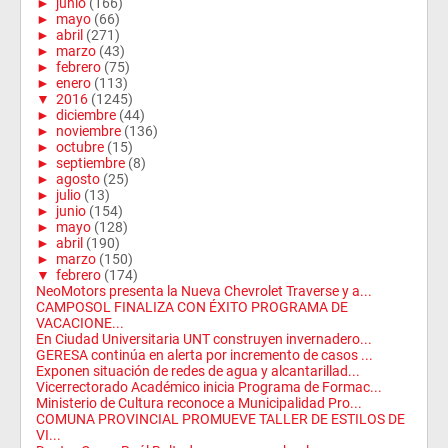
►
junio
(166)
►
mayo
(66)
►
abril
(271)
►
marzo
(43)
►
febrero
(75)
►
enero
(113)
▼
2016
(1245)
►
diciembre
(44)
►
noviembre
(136)
►
octubre
(15)
►
septiembre
(8)
►
agosto
(25)
►
julio
(13)
►
junio
(154)
►
mayo
(128)
►
abril
(190)
►
marzo
(150)
▼
febrero
(174)
NeoMotors presenta la Nueva Chevrolet Traverse y a...
CAMPOSOL FINALIZA CON ÉXITO PROGRAMA DE
VACACIONE...
En Ciudad Universitaria UNT construyen invernadero...
GERESA continúa en alerta por incremento de casos ...
Exponen situación de redes de agua y alcantarillad...
Vicerrectorado Académico inicia Programa de Formac...
Ministerio de Cultura reconoce a Municipalidad Pro...
COMUNA PROVINCIAL PROMUEVE TALLER DE ESTILOS DE
VI...