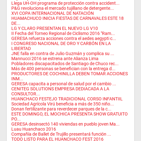
Llega UH-OH programa de protección contra accident...
P&G revoluciona el mercado tujillano de detergente...
XVI COPA INTERNACIONAL DE NATACIÓN
HUAMACHUCO INICIA FIESTAS DE CARNAVALES ESTE 18
DE...
LG Y CLARO PRESENTAN EL NUEVO LG V10
II Fecha del Torneo Regional de Ciclismo 2016 "Ram...
GERESA refuerza acciones contra el aedes aegypti c...
I CONGRESO NACIONAL DE ORO Y CARBÓN EN LA
LIBERTAD
JNE falla en contra de Julio Guzmán y complica su ...
Mannucci 2016 se estrena ante Alianza Lima
Pobladores discapacitados de Santiago de Chuco rec...
Más de 400 personas se benefician con la entrega d...
PRODUCTORES DE COCHINILLA DEBEN TOMAR ACCIONES
INM...
GERESA capacita a personal de salud por el cambio ...
CENITEG SOLUTIONS EMPRESA DEDIACADA A LA
CONSULTOR...
HUANCHACO FESTEJO TRADICIONAL CORSO INFANTIIL
Sociedad Agrícola Virú beneficia a más de 350 niño...
Donan fertilizante para reverdecer parques de la c...
ESTE DOMINGO, EL MOCHICA PRESENTA SHOW GRATUITO
PO...
GERESA desinsectó 140 viviendas en pueblo joven Ma...
Luau Huanchaco 2016
Compañía de Ballet de Trujillo presentará función ...
TODO LISTO PARA EL HUANCHACO FEST 2016