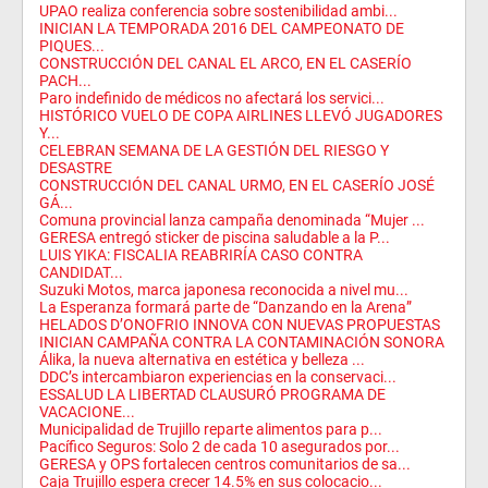
UPAO realiza conferencia sobre sostenibilidad ambi...
INICIAN LA TEMPORADA 2016 DEL CAMPEONATO DE
PIQUES...
CONSTRUCCIÓN DEL CANAL EL ARCO, EN EL CASERÍO
PACH...
Paro indefinido de médicos no afectará los servici...
HISTÓRICO VUELO DE COPA AIRLINES LLEVÓ JUGADORES
Y...
CELEBRAN SEMANA DE LA GESTIÓN DEL RIESGO Y
DESASTRE
CONSTRUCCIÓN DEL CANAL URMO, EN EL CASERÍO JOSÉ
GÁ...
Comuna provincial lanza campaña denominada “Mujer ...
GERESA entregó sticker de piscina saludable a la P...
LUIS YIKA: FISCALIA REABRIRÍA CASO CONTRA
CANDIDAT...
Suzuki Motos, marca japonesa reconocida a nivel mu...
La Esperanza formará parte de “Danzando en la Arena”
HELADOS D’ONOFRIO INNOVA CON NUEVAS PROPUESTAS
INICIAN CAMPAÑA CONTRA LA CONTAMINACIÓN SONORA
Álika, la nueva alternativa en estética y belleza ...
DDC’s intercambiaron experiencias en la conservaci...
ESSALUD LA LIBERTAD CLAUSURÓ PROGRAMA DE
VACACIONE...
Municipalidad de Trujillo reparte alimentos para p...
Pacífico Seguros: Solo 2 de cada 10 asegurados por...
GERESA y OPS fortalecen centros comunitarios de sa...
Caja Trujillo espera crecer 14.5% en sus colocacio...