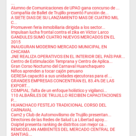
...
Alumno de Comunicaciones de UPAO gana concurso de ...
Compañía de Ballet de Trujillo presentó Función de...
A SIETE DIAS DE SU LANZAMIENTO MAS DE CUATRO MIL
C...
Promueven feria inmobiliaria dirigida a los sector...
Impulsan lucha frontal contra el zika en Víctor Larco
GANDULES SUMÓ CUATRO NUEVOS MERCADOS EN EL
2015
INAUGURAN MODERNO MERCADO MUNICIPAL EN
CHICAMA
JNE REALIZA OPERATIVOS EN EL INTERIOR DEL PAÍS PAR...
Centro de Estimulación Temprana y Centro de Aplica...
Gran Corso Nocturno del Carnaval Huanchaquero
Niños aprenden a tocar cajón peruano
GERESA capacitó a sus unidades ejecutoras para el ...
GRANDES EMPRESAS CONCENTRAN EL 83.4% DE LAS
EXPORT...
COMPIAL: falta de un enfoque holístico y vigilanci...
110 ALBAÑILES DE TRUJILLO RECIBEN CAPACITACIONES
P...
HUANCHACO FESTEJO TRADICIONAL CORSO DEL
CARNAVAL
Cam2 y Club de Automovilismo de Trujillo presentan...
Directores de las Redes de Salud La Libertad apoy...
Osiptel presenta ranking de distritos con mejor ca...
REMODELAN AMBIENTES DEL MERCADO CENTRAL DE
SANTIAG...