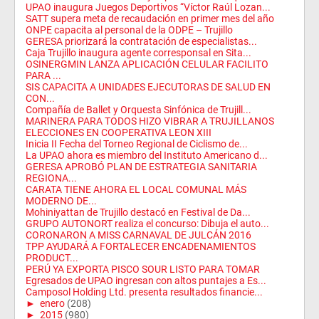
UPAO inaugura Juegos Deportivos “Víctor Raúl Lozan...
SATT supera meta de recaudación en primer mes del año
ONPE capacita al personal de la ODPE – Trujillo
GERESA priorizará la contratación de especialistas...
Caja Trujillo inaugura agente corresponsal en Sita...
OSINERGMIN LANZA APLICACIÓN CELULAR FACILITO
PARA ...
SIS CAPACITA A UNIDADES EJECUTORAS DE SALUD EN
CON...
Compañía de Ballet y Orquesta Sinfónica de Trujill...
MARINERA PARA TODOS HIZO VIBRAR A TRUJILLANOS
ELECCIONES EN COOPERATIVA LEON XIII
Inicia II Fecha del Torneo Regional de Ciclismo de...
La UPAO ahora es miembro del Instituto Americano d...
GERESA APROBÓ PLAN DE ESTRATEGIA SANITARIA
REGIONA...
CARATA TIENE AHORA EL LOCAL COMUNAL MÁS
MODERNO DE...
Mohiniyattan de Trujillo destacó en Festival de Da...
GRUPO AUTONORT realiza el concurso: Dibuja el auto...
CORONARON A MISS CARNAVAL DE JULCÁN 2016
TPP AYUDARÁ A FORTALECER ENCADENAMIENTOS
PRODUCT...
PERÚ YA EXPORTA PISCO SOUR LISTO PARA TOMAR
Egresados de UPAO ingresan con altos puntajes a Es...
Camposol Holding Ltd. presenta resultados financie...
►
enero
(208)
►
2015
(980)