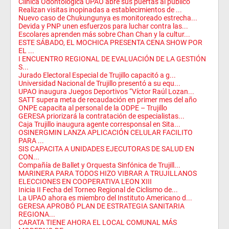
Clínica Odontológica UPAO abre sus puertas al público
Realizan visitas inopinadas a establecimientos de ...
Nuevo caso de Chukungunya es monitoreado estrecha...
Devida y PNP unen esfuerzos para luchar contra las...
Escolares aprenden más sobre Chan Chan y la cultur...
ESTE SÁBADO, EL MOCHICA PRESENTA CENA SHOW POR
EL ...
I ENCUENTRO REGIONAL DE EVALUACIÓN DE LA GESTIÓN
S...
Jurado Electoral Especial de Trujillo capacitó a g...
Universidad Nacional de Trujillo presentó a su equ...
UPAO inaugura Juegos Deportivos “Víctor Raúl Lozan...
SATT supera meta de recaudación en primer mes del año
ONPE capacita al personal de la ODPE – Trujillo
GERESA priorizará la contratación de especialistas...
Caja Trujillo inaugura agente corresponsal en Sita...
OSINERGMIN LANZA APLICACIÓN CELULAR FACILITO
PARA ...
SIS CAPACITA A UNIDADES EJECUTORAS DE SALUD EN
CON...
Compañía de Ballet y Orquesta Sinfónica de Trujill...
MARINERA PARA TODOS HIZO VIBRAR A TRUJILLANOS
ELECCIONES EN COOPERATIVA LEON XIII
Inicia II Fecha del Torneo Regional de Ciclismo de...
La UPAO ahora es miembro del Instituto Americano d...
GERESA APROBÓ PLAN DE ESTRATEGIA SANITARIA
REGIONA...
CARATA TIENE AHORA EL LOCAL COMUNAL MÁS