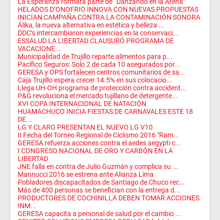
La Esperanza formará parte de “Danzando en la Arena”
HELADOS D’ONOFRIO INNOVA CON NUEVAS PROPUESTAS
INICIAN CAMPAÑA CONTRA LA CONTAMINACIÓN SONORA
Álika, la nueva alternativa en estética y belleza ...
DDC’s intercambiaron experiencias en la conservaci...
ESSALUD LA LIBERTAD CLAUSURÓ PROGRAMA DE
VACACIONE...
Municipalidad de Trujillo reparte alimentos para p...
Pacífico Seguros: Solo 2 de cada 10 asegurados por...
GERESA y OPS fortalecen centros comunitarios de sa...
Caja Trujillo espera crecer 14.5% en sus colocacio...
Llega UH-OH programa de protección contra accident...
P&G revoluciona el mercado tujillano de detergente...
XVI COPA INTERNACIONAL DE NATACIÓN
HUAMACHUCO INICIA FIESTAS DE CARNAVALES ESTE 18
DE...
LG Y CLARO PRESENTAN EL NUEVO LG V10
II Fecha del Torneo Regional de Ciclismo 2016 "Ram...
GERESA refuerza acciones contra el aedes aegypti c...
I CONGRESO NACIONAL DE ORO Y CARBÓN EN LA
LIBERTAD
JNE falla en contra de Julio Guzmán y complica su ...
Mannucci 2016 se estrena ante Alianza Lima
Pobladores discapacitados de Santiago de Chuco rec...
Más de 400 personas se benefician con la entrega d...
PRODUCTORES DE COCHINILLA DEBEN TOMAR ACCIONES
INM...
GERESA capacita a personal de salud por el cambio ...