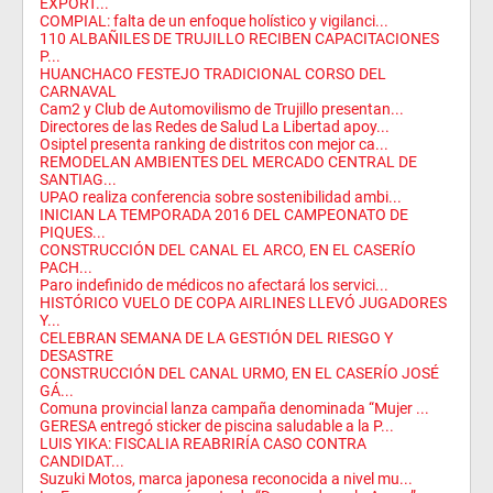
EXPORT...
COMPIAL: falta de un enfoque holístico y vigilanci...
110 ALBAÑILES DE TRUJILLO RECIBEN CAPACITACIONES
P...
HUANCHACO FESTEJO TRADICIONAL CORSO DEL
CARNAVAL
Cam2 y Club de Automovilismo de Trujillo presentan...
Directores de las Redes de Salud La Libertad apoy...
Osiptel presenta ranking de distritos con mejor ca...
REMODELAN AMBIENTES DEL MERCADO CENTRAL DE
SANTIAG...
UPAO realiza conferencia sobre sostenibilidad ambi...
INICIAN LA TEMPORADA 2016 DEL CAMPEONATO DE
PIQUES...
CONSTRUCCIÓN DEL CANAL EL ARCO, EN EL CASERÍO
PACH...
Paro indefinido de médicos no afectará los servici...
HISTÓRICO VUELO DE COPA AIRLINES LLEVÓ JUGADORES
Y...
CELEBRAN SEMANA DE LA GESTIÓN DEL RIESGO Y
DESASTRE
CONSTRUCCIÓN DEL CANAL URMO, EN EL CASERÍO JOSÉ
GÁ...
Comuna provincial lanza campaña denominada “Mujer ...
GERESA entregó sticker de piscina saludable a la P...
LUIS YIKA: FISCALIA REABRIRÍA CASO CONTRA
CANDIDAT...
Suzuki Motos, marca japonesa reconocida a nivel mu...