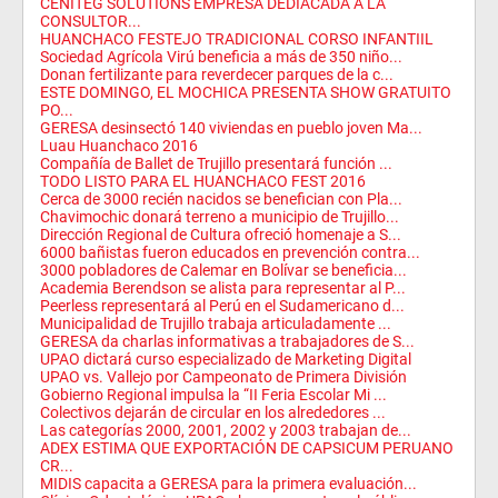
CENITEG SOLUTIONS EMPRESA DEDIACADA A LA
CONSULTOR...
HUANCHACO FESTEJO TRADICIONAL CORSO INFANTIIL
Sociedad Agrícola Virú beneficia a más de 350 niño...
Donan fertilizante para reverdecer parques de la c...
ESTE DOMINGO, EL MOCHICA PRESENTA SHOW GRATUITO
PO...
GERESA desinsectó 140 viviendas en pueblo joven Ma...
Luau Huanchaco 2016
Compañía de Ballet de Trujillo presentará función ...
TODO LISTO PARA EL HUANCHACO FEST 2016
Cerca de 3000 recién nacidos se benefician con Pla...
Chavimochic donará terreno a municipio de Trujillo...
Dirección Regional de Cultura ofreció homenaje a S...
6000 bañistas fueron educados en prevención contra...
3000 pobladores de Calemar en Bolívar se beneficia...
Academia Berendson se alista para representar al P...
Peerless representará al Perú en el Sudamericano d...
Municipalidad de Trujillo trabaja articuladamente ...
GERESA da charlas informativas a trabajadores de S...
UPAO dictará curso especializado de Marketing Digital
UPAO vs. Vallejo por Campeonato de Primera División
Gobierno Regional impulsa la “II Feria Escolar Mi ...
Colectivos dejarán de circular en los alrededores ...
Las categorías 2000, 2001, 2002 y 2003 trabajan de...
ADEX ESTIMA QUE EXPORTACIÓN DE CAPSICUM PERUANO
CR...
MIDIS capacita a GERESA para la primera evaluación...