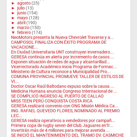
►
agosto
(25)
►
julio
(13)
►
junio
(154)
►
mayo
(128)
►
abril
(190)
►
marzo
(150)
▼
febrero
(174)
NeoMotors presenta la Nueva Chevrolet Traverse y a...
CAMPOSOL FINALIZA CON ÉXITO PROGRAMA DE
VACACIONE...
En Ciudad Universitaria UNT construyen invernadero...
GERESA continúa en alerta por incremento de casos ...
Exponen situación de redes de agua y alcantarillad...
Vicerrectorado Académico inicia Programa de Formac...
Ministerio de Cultura reconoce a Municipalidad Pro...
COMUNA PROVINCIAL PROMUEVE TALLER DE ESTILOS DE
VI...
Doctor Oscar Raúl Baltodano expuso sobre la causa ...
Medicina Humana anuncia Congreso Internacional de ...
SE COMPLICÓ INGRESO AL PUERTO DE CALLAO
MISS TEEN PERÚ CONQUISTA COSTA RICA
GERESA realizará convenio con ONG Misión Médica Ca...
ING. RAFAEL QUEVEDO FLORES, NOMINADO AL PREMIO
LEC...
GERESA realiza operativos a vendedores por campañ...
Primera copa de rugby seven del Club Jaguares enTr...
Invertirán más de 4 millones para mejorar avenida ...
SE INICIÓ EL MANTENIMIENTO DEL TRAMO DV. CASMICHE