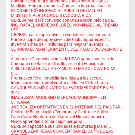
Doctor Oscar Raúl Baltodano expuso sobre la causa ...
Medicina Humana anuncia Congreso Internacional de ...
SE COMPLICÓ INGRESO AL PUERTO DE CALLAO
MISS TEEN PERÚ CONQUISTA COSTA RICA
GERESA realizará convenio con ONG Misión Médica Ca...
ING. RAFAEL QUEVEDO FLORES, NOMINADO AL PREMIO
LEC...
GERESA realiza operativos a vendedores por campañ...
Primera copa de rugby seven del Club Jaguares enTr...
Invertirán más de 4 millones para mejorar avenida ...
SE INICIÓ EL MANTENIMIENTO DEL TRAMO DV. CASMICHE
...
Alumno de Comunicaciones de UPAO gana concurso de ...
Compañía de Ballet de Trujillo presentó Función de...
A SIETE DIAS DE SU LANZAMIENTO MAS DE CUATRO MIL
C...
Promueven feria inmobiliaria dirigida a los sector...
Impulsan lucha frontal contra el zika en Víctor Larco
GANDULES SUMÓ CUATRO NUEVOS MERCADOS EN EL
2015
INAUGURAN MODERNO MERCADO MUNICIPAL EN
CHICAMA
JNE REALIZA OPERATIVOS EN EL INTERIOR DEL PAÍS PAR...
Centro de Estimulación Temprana y Centro de Aplica...
Gran Corso Nocturno del Carnaval Huanchaquero
Niños aprenden a tocar cajón peruano
GERESA capacitó a sus unidades ejecutoras para el ...
GRANDES EMPRESAS CONCENTRAN EL 83.4% DE LAS