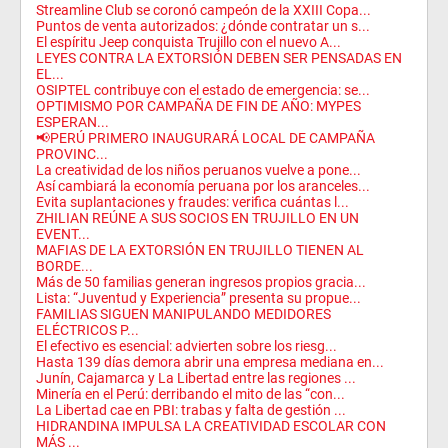
Streamline Club se coronó campeón de la XXIII Copa...
Puntos de venta autorizados: ¿dónde contratar un s...
El espíritu Jeep conquista Trujillo con el nuevo A...
LEYES CONTRA LA EXTORSIÓN DEBEN SER PENSADAS EN
EL...
OSIPTEL contribuye con el estado de emergencia: se...
OPTIMISMO POR CAMPAÑA DE FIN DE AÑO: MYPES
ESPERAN...
📢PERÚ PRIMERO INAUGURARÁ LOCAL DE CAMPAÑA
PROVINC...
La creatividad de los niños peruanos vuelve a pone...
Así cambiará la economía peruana por los aranceles...
Evita suplantaciones y fraudes: verifica cuántas l...
ZHILIAN REÚNE A SUS SOCIOS EN TRUJILLO EN UN
EVENT...
MAFIAS DE LA EXTORSIÓN EN TRUJILLO TIENEN AL
BORDE...
Más de 50 familias generan ingresos propios gracia...
Lista: “Juventud y Experiencia” presenta su propue...
FAMILIAS SIGUEN MANIPULANDO MEDIDORES
ELÉCTRICOS P...
El efectivo es esencial: advierten sobre los riesg...
Hasta 139 días demora abrir una empresa mediana en...
Junín, Cajamarca y La Libertad entre las regiones ...
Minería en el Perú: derribando el mito de las “con...
La Libertad cae en PBI: trabas y falta de gestión ...
HIDRANDINA IMPULSA LA CREATIVIDAD ESCOLAR CON
MÁS ...