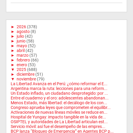
►
2026
(378)
►
agosto
(8)
►
julio
(42)
►
junio
(58)
►
mayo
(52)
►
abril
(42)
►
marzo
(57)
►
febrero
(66)
►
enero
(53)
▼
2025
(688)
►
diciembre
(51)
▼
noviembre
(79)
La Libertad Avanza en el Perú: ¿cómo reformar el E...
Argentina marca la ruta: lecciones para una reform...
Un Estado inflado, un ciudadano desprotegido: por ...
Entre el cuaderno y el oro: adolescentes abandonan...
Menos Estado, más libertad: el decálogo de los con...
Congreso aprueba leyes que comprometen el equilibr...
Activaciones de nuevas líneas móviles se reduce en...
Hospital de Yungay: impacto tangible en la vida de...
OSIPTEL y autoridades de La Libertad articulan est...
Servicio móvil: así fue el desempeño de las empres...
BCP lanza “Bloqueo de Emergencia” en Agentes BCP p...