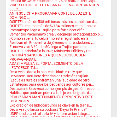
Réplica de CADE Educación 2025 se realizó UPN Caja...
VIRÚ: SECTOR BETEL EN SANTA ELENA CONTARÁ CON
ELEC...
ANIN SOLICITA PROGRAMAR CORTE DE LUZ ESTE
DOMINGO ...
OSIPTEL: más de 538 mil líneas móviles cambiaron d...
OSIPTEL impuso más de S/184 millones en multas a o...
Prestamype llega a Trujillo para fortalecer el fin...
Cementos Pacasmayo crea videojuego protagonizado p...
¿Cómo saber si tu celular no está registrado en la...
Realizan el I Encuentro de jóvenes emprendedores y...
El nuevo vivo V60 Lite 5G llega a Trujillo para po...
OSIPTEL brindará a la PNP, Ministerio Público y Po...
EMITIRÁN SANCIONES A QUIENES COLOQUEN
PROPAGANDA E...
ADAS IMPULSA EL FORTALECIMIENTO DE LA
LECTOESCRITU...
De la velocidad a la sostenibilidad: el rally que ...
DeMarco: Casi siete décadas de tradición trujillan...
“Escuelas rurales enfrentan una “suciedad de otro ...
Estrategias para que los pequeños agricultores per...
Destacan a Sesuveca como ejemplo de gestión respon...
Hábitos que podrían poner a tu hijo en riesgo de d...
REALIZARÁN MANTENIMIENTO PREVENTIVO ESTE
DOMINGO 9...
Exploración de hidrocarburos es clave en la transi...
Deysi Araujo lanza su podcast “Deysi Te Prende”
UDEP destaca el rol de la IA y la formación integr...