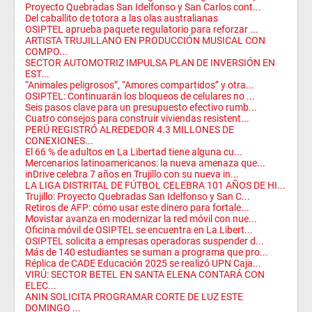
Proyecto Quebradas San Idelfonso y San Carlos cont...
Del caballito de totora a las olas australianas
OSIPTEL aprueba paquete regulatorio para reforzar ...
ARTISTA TRUJILLANO EN PRODUCCIÓN MUSICAL CON
COMPO...
SECTOR AUTOMOTRIZ IMPULSA PLAN DE INVERSIÓN EN
EST...
“Animales peligrosos”, “Amores compartidos” y otra...
OSIPTEL: Continuarán los bloqueos de celulares no ...
Seis pasos clave para un presupuesto efectivo rumb...
Cuatro consejos para construir viviendas resistent...
PERÚ REGISTRÓ ALREDEDOR 4.3 MILLONES DE
CONEXIONES...
El 66 % de adultos en La Libertad tiene alguna cu...
Mercenarios latinoamericanos: la nueva amenaza que...
inDrive celebra 7 años en Trujillo con su nueva in...
LA LIGA DISTRITAL DE FÚTBOL CELEBRA 101 AÑOS DE HI...
Trujillo: Proyecto Quebradas San Idelfonso y San C...
Retiros de AFP: cómo usar este dinero para fortale...
Movistar avanza en modernizar la red móvil con nue...
Oficina móvil de OSIPTEL se encuentra en La Libert...
OSIPTEL solicita a empresas operadoras suspender d...
Más de 140 estudiantes se suman a programa que pro...
Réplica de CADE Educación 2025 se realizó UPN Caja...
VIRÚ: SECTOR BETEL EN SANTA ELENA CONTARÁ CON
ELEC...
ANIN SOLICITA PROGRAMAR CORTE DE LUZ ESTE
DOMINGO ...