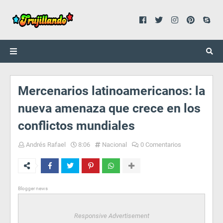
Mercenarios latinoamericanos: la
nueva amenaza que crece en los
conflictos mundiales
Andrés Rafael
8:06
Nacional
0 Comentarios
Blogger news
Responsive Advertisement