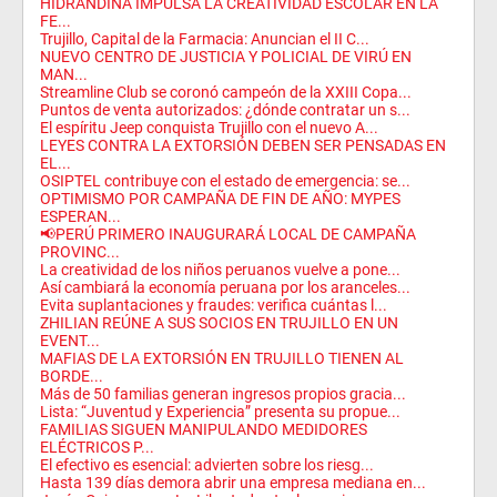
HIDRANDINA IMPULSA LA CREATIVIDAD ESCOLAR EN LA
FE...
Trujillo, Capital de la Farmacia: Anuncian el II C...
NUEVO CENTRO DE JUSTICIA Y POLICIAL DE VIRÚ EN
MAN...
Streamline Club se coronó campeón de la XXIII Copa...
Puntos de venta autorizados: ¿dónde contratar un s...
El espíritu Jeep conquista Trujillo con el nuevo A...
LEYES CONTRA LA EXTORSIÓN DEBEN SER PENSADAS EN
EL...
OSIPTEL contribuye con el estado de emergencia: se...
OPTIMISMO POR CAMPAÑA DE FIN DE AÑO: MYPES
ESPERAN...
📢PERÚ PRIMERO INAUGURARÁ LOCAL DE CAMPAÑA
PROVINC...
La creatividad de los niños peruanos vuelve a pone...
Así cambiará la economía peruana por los aranceles...
Evita suplantaciones y fraudes: verifica cuántas l...
ZHILIAN REÚNE A SUS SOCIOS EN TRUJILLO EN UN
EVENT...
MAFIAS DE LA EXTORSIÓN EN TRUJILLO TIENEN AL
BORDE...
Más de 50 familias generan ingresos propios gracia...
Lista: “Juventud y Experiencia” presenta su propue...
FAMILIAS SIGUEN MANIPULANDO MEDIDORES
ELÉCTRICOS P...
El efectivo es esencial: advierten sobre los riesg...
Hasta 139 días demora abrir una empresa mediana en...