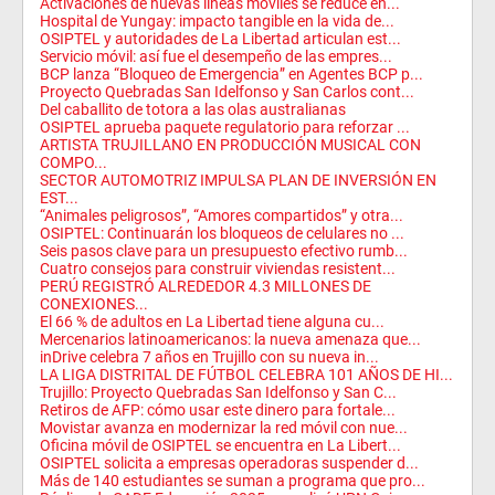
Activaciones de nuevas líneas móviles se reduce en...
Hospital de Yungay: impacto tangible en la vida de...
OSIPTEL y autoridades de La Libertad articulan est...
Servicio móvil: así fue el desempeño de las empres...
BCP lanza “Bloqueo de Emergencia” en Agentes BCP p...
Proyecto Quebradas San Idelfonso y San Carlos cont...
Del caballito de totora a las olas australianas
OSIPTEL aprueba paquete regulatorio para reforzar ...
ARTISTA TRUJILLANO EN PRODUCCIÓN MUSICAL CON
COMPO...
SECTOR AUTOMOTRIZ IMPULSA PLAN DE INVERSIÓN EN
EST...
“Animales peligrosos”, “Amores compartidos” y otra...
OSIPTEL: Continuarán los bloqueos de celulares no ...
Seis pasos clave para un presupuesto efectivo rumb...
Cuatro consejos para construir viviendas resistent...
PERÚ REGISTRÓ ALREDEDOR 4.3 MILLONES DE
CONEXIONES...
El 66 % de adultos en La Libertad tiene alguna cu...
Mercenarios latinoamericanos: la nueva amenaza que...
inDrive celebra 7 años en Trujillo con su nueva in...
LA LIGA DISTRITAL DE FÚTBOL CELEBRA 101 AÑOS DE HI...
Trujillo: Proyecto Quebradas San Idelfonso y San C...
Retiros de AFP: cómo usar este dinero para fortale...
Movistar avanza en modernizar la red móvil con nue...
Oficina móvil de OSIPTEL se encuentra en La Libert...
OSIPTEL solicita a empresas operadoras suspender d...
Más de 140 estudiantes se suman a programa que pro...