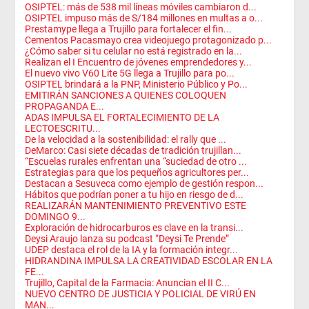
OSIPTEL: más de 538 mil líneas móviles cambiaron d...
OSIPTEL impuso más de S/184 millones en multas a o...
Prestamype llega a Trujillo para fortalecer el fin...
Cementos Pacasmayo crea videojuego protagonizado p...
¿Cómo saber si tu celular no está registrado en la...
Realizan el I Encuentro de jóvenes emprendedores y...
El nuevo vivo V60 Lite 5G llega a Trujillo para po...
OSIPTEL brindará a la PNP, Ministerio Público y Po...
EMITIRÁN SANCIONES A QUIENES COLOQUEN
PROPAGANDA E...
ADAS IMPULSA EL FORTALECIMIENTO DE LA
LECTOESCRITU...
De la velocidad a la sostenibilidad: el rally que ...
DeMarco: Casi siete décadas de tradición trujillan...
“Escuelas rurales enfrentan una “suciedad de otro ...
Estrategias para que los pequeños agricultores per...
Destacan a Sesuveca como ejemplo de gestión respon...
Hábitos que podrían poner a tu hijo en riesgo de d...
REALIZARÁN MANTENIMIENTO PREVENTIVO ESTE
DOMINGO 9...
Exploración de hidrocarburos es clave en la transi...
Deysi Araujo lanza su podcast “Deysi Te Prende”
UDEP destaca el rol de la IA y la formación integr...
HIDRANDINA IMPULSA LA CREATIVIDAD ESCOLAR EN LA
FE...
Trujillo, Capital de la Farmacia: Anuncian el II C...
NUEVO CENTRO DE JUSTICIA Y POLICIAL DE VIRÚ EN
MAN...