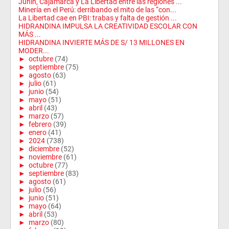
Junín, Cajamarca y La Libertad entre las regiones ...
Minería en el Perú: derribando el mito de las “con...
La Libertad cae en PBI: trabas y falta de gestión ...
HIDRANDINA IMPULSA LA CREATIVIDAD ESCOLAR CON
MÁS ...
HIDRANDINA INVIERTE MÁS DE S/ 13 MILLONES EN
MODER...
►
octubre
(74)
►
septiembre
(75)
►
agosto
(63)
►
julio
(61)
►
junio
(54)
►
mayo
(51)
►
abril
(43)
►
marzo
(57)
►
febrero
(39)
►
enero
(41)
►
2024
(738)
►
diciembre
(52)
►
noviembre
(61)
►
octubre
(77)
►
septiembre
(83)
►
agosto
(61)
►
julio
(56)
►
junio
(51)
►
mayo
(64)
►
abril
(53)
►
marzo
(80)