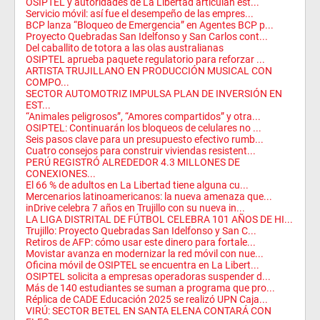
OSIPTEL y autoridades de La Libertad articulan est...
Servicio móvil: así fue el desempeño de las empres...
BCP lanza “Bloqueo de Emergencia” en Agentes BCP p...
Proyecto Quebradas San Idelfonso y San Carlos cont...
Del caballito de totora a las olas australianas
OSIPTEL aprueba paquete regulatorio para reforzar ...
ARTISTA TRUJILLANO EN PRODUCCIÓN MUSICAL CON
COMPO...
SECTOR AUTOMOTRIZ IMPULSA PLAN DE INVERSIÓN EN
EST...
“Animales peligrosos”, “Amores compartidos” y otra...
OSIPTEL: Continuarán los bloqueos de celulares no ...
Seis pasos clave para un presupuesto efectivo rumb...
Cuatro consejos para construir viviendas resistent...
PERÚ REGISTRÓ ALREDEDOR 4.3 MILLONES DE
CONEXIONES...
El 66 % de adultos en La Libertad tiene alguna cu...
Mercenarios latinoamericanos: la nueva amenaza que...
inDrive celebra 7 años en Trujillo con su nueva in...
LA LIGA DISTRITAL DE FÚTBOL CELEBRA 101 AÑOS DE HI...
Trujillo: Proyecto Quebradas San Idelfonso y San C...
Retiros de AFP: cómo usar este dinero para fortale...
Movistar avanza en modernizar la red móvil con nue...
Oficina móvil de OSIPTEL se encuentra en La Libert...
OSIPTEL solicita a empresas operadoras suspender d...
Más de 140 estudiantes se suman a programa que pro...
Réplica de CADE Educación 2025 se realizó UPN Caja...
VIRÚ: SECTOR BETEL EN SANTA ELENA CONTARÁ CON