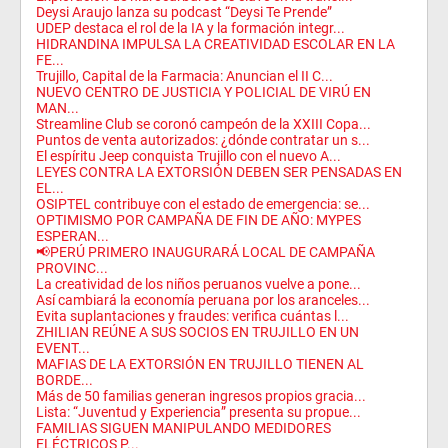
Deysi Araujo lanza su podcast “Deysi Te Prende”
UDEP destaca el rol de la IA y la formación integr...
HIDRANDINA IMPULSA LA CREATIVIDAD ESCOLAR EN LA
FE...
Trujillo, Capital de la Farmacia: Anuncian el II C...
NUEVO CENTRO DE JUSTICIA Y POLICIAL DE VIRÚ EN
MAN...
Streamline Club se coronó campeón de la XXIII Copa...
Puntos de venta autorizados: ¿dónde contratar un s...
El espíritu Jeep conquista Trujillo con el nuevo A...
LEYES CONTRA LA EXTORSIÓN DEBEN SER PENSADAS EN
EL...
OSIPTEL contribuye con el estado de emergencia: se...
OPTIMISMO POR CAMPAÑA DE FIN DE AÑO: MYPES
ESPERAN...
📢PERÚ PRIMERO INAUGURARÁ LOCAL DE CAMPAÑA
PROVINC...
La creatividad de los niños peruanos vuelve a pone...
Así cambiará la economía peruana por los aranceles...
Evita suplantaciones y fraudes: verifica cuántas l...
ZHILIAN REÚNE A SUS SOCIOS EN TRUJILLO EN UN
EVENT...
MAFIAS DE LA EXTORSIÓN EN TRUJILLO TIENEN AL
BORDE...
Más de 50 familias generan ingresos propios gracia...
Lista: “Juventud y Experiencia” presenta su propue...
FAMILIAS SIGUEN MANIPULANDO MEDIDORES
ELÉCTRICOS P...