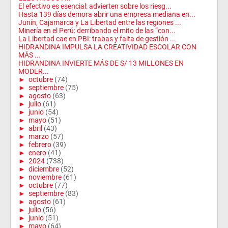
El efectivo es esencial: advierten sobre los riesg...
Hasta 139 días demora abrir una empresa mediana en...
Junín, Cajamarca y La Libertad entre las regiones ...
Minería en el Perú: derribando el mito de las “con...
La Libertad cae en PBI: trabas y falta de gestión ...
HIDRANDINA IMPULSA LA CREATIVIDAD ESCOLAR CON
MÁS ...
HIDRANDINA INVIERTE MÁS DE S/ 13 MILLONES EN
MODER...
►
octubre
(74)
►
septiembre
(75)
►
agosto
(63)
►
julio
(61)
►
junio
(54)
►
mayo
(51)
►
abril
(43)
►
marzo
(57)
►
febrero
(39)
►
enero
(41)
►
2024
(738)
►
diciembre
(52)
►
noviembre
(61)
►
octubre
(77)
►
septiembre
(83)
►
agosto
(61)
►
julio
(56)
►
junio
(51)
►
mayo
(64)