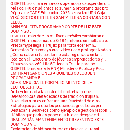
OSIPTEL solicita a empresas operadoras suspender d...
Más de 140 estudiantes se suman a programa que pro...
Réplica de CADE Educación 2025 se realizó UPN Caja...
VIRÚ: SECTOR BETEL EN SANTA ELENA CONTARÁ CON
ELEC...
ANIN SOLICITA PROGRAMAR CORTE DE LUZ ESTE
DOMINGO ...
OSIPTEL: más de 538 mil líneas móviles cambiaron d...
OSIPTEL impuso más de S/184 millones en multas a o...
Prestamype llega a Trujillo para fortalecer el fin...
Cementos Pacasmayo crea videojuego protagonizado p...
¿Cómo saber si tu celular no está registrado en la...
Realizan el I Encuentro de jóvenes emprendedores y...
El nuevo vivo V60 Lite 5G llega a Trujillo para po...
OSIPTEL brindará a la PNP, Ministerio Público y Po...
EMITIRÁN SANCIONES A QUIENES COLOQUEN
PROPAGANDA E...
ADAS IMPULSA EL FORTALECIMIENTO DE LA
LECTOESCRITU...
De la velocidad a la sostenibilidad: el rally que ...
DeMarco: Casi siete décadas de tradición trujillan...
“Escuelas rurales enfrentan una “suciedad de otro ...
Estrategias para que los pequeños agricultores per...
Destacan a Sesuveca como ejemplo de gestión respon...
Hábitos que podrían poner a tu hijo en riesgo de d...
REALIZARÁN MANTENIMIENTO PREVENTIVO ESTE
DOMINGO 9...
Exploración de hidrocarburos es clave en la transi...