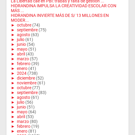
La Libertad cae en PBI: trabas y falta de gestión ...
HIDRANDINA IMPULSA LA CREATIVIDAD ESCOLAR CON
MÁS ...
HIDRANDINA INVIERTE MÁS DE S/ 13 MILLONES EN
MODER...
►
octubre
(74)
►
septiembre
(75)
►
agosto
(63)
►
julio
(61)
►
junio
(54)
►
mayo
(51)
►
abril
(43)
►
marzo
(57)
►
febrero
(39)
►
enero
(41)
►
2024
(738)
►
diciembre
(52)
►
noviembre
(61)
►
octubre
(77)
►
septiembre
(83)
►
agosto
(61)
►
julio
(56)
►
junio
(51)
►
mayo
(64)
►
abril
(53)
►
marzo
(80)
►
febrero
(19)
►
enero
(81)