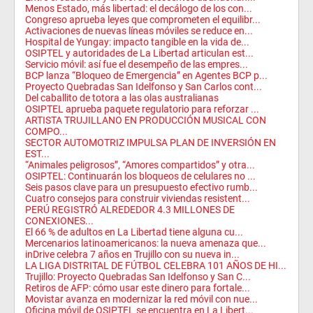
Menos Estado, más libertad: el decálogo de los con...
Congreso aprueba leyes que comprometen el equilibr...
Activaciones de nuevas líneas móviles se reduce en...
Hospital de Yungay: impacto tangible en la vida de...
OSIPTEL y autoridades de La Libertad articulan est...
Servicio móvil: así fue el desempeño de las empres...
BCP lanza “Bloqueo de Emergencia” en Agentes BCP p...
Proyecto Quebradas San Idelfonso y San Carlos cont...
Del caballito de totora a las olas australianas
OSIPTEL aprueba paquete regulatorio para reforzar ...
ARTISTA TRUJILLANO EN PRODUCCIÓN MUSICAL CON
COMPO...
SECTOR AUTOMOTRIZ IMPULSA PLAN DE INVERSIÓN EN
EST...
“Animales peligrosos”, “Amores compartidos” y otra...
OSIPTEL: Continuarán los bloqueos de celulares no ...
Seis pasos clave para un presupuesto efectivo rumb...
Cuatro consejos para construir viviendas resistent...
PERÚ REGISTRÓ ALREDEDOR 4.3 MILLONES DE
CONEXIONES...
El 66 % de adultos en La Libertad tiene alguna cu...
Mercenarios latinoamericanos: la nueva amenaza que...
inDrive celebra 7 años en Trujillo con su nueva in...
LA LIGA DISTRITAL DE FÚTBOL CELEBRA 101 AÑOS DE HI...
Trujillo: Proyecto Quebradas San Idelfonso y San C...
Retiros de AFP: cómo usar este dinero para fortale...
Movistar avanza en modernizar la red móvil con nue...
Oficina móvil de OSIPTEL se encuentra en La Libert...