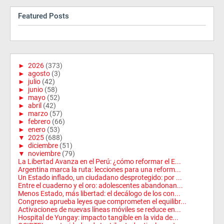
Featured Posts
►
2026
(373)
►
agosto
(3)
►
julio
(42)
►
junio
(58)
►
mayo
(52)
►
abril
(42)
►
marzo
(57)
►
febrero
(66)
►
enero
(53)
▼
2025
(688)
►
diciembre
(51)
▼
noviembre
(79)
La Libertad Avanza en el Perú: ¿cómo reformar el E...
Argentina marca la ruta: lecciones para una reform...
Un Estado inflado, un ciudadano desprotegido: por ...
Entre el cuaderno y el oro: adolescentes abandonan...
Menos Estado, más libertad: el decálogo de los con...
Congreso aprueba leyes que comprometen el equilibr...
Activaciones de nuevas líneas móviles se reduce en...
Hospital de Yungay: impacto tangible en la vida de...