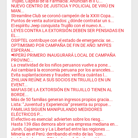
Trujillo, Capital de la Farmacia: Anuncian el II C...
NUEVO CENTRO DE JUSTICIA Y POLICIAL DE VIRÚ EN
MAN...
Streamline Club se coronó campeón de la XXIII Copa...
Puntos de venta autorizados: ¿dónde contratar un s...
El espíritu Jeep conquista Trujillo con el nuevo A...
LEYES CONTRA LA EXTORSIÓN DEBEN SER PENSADAS EN
EL...
OSIPTEL contribuye con el estado de emergencia: se...
OPTIMISMO POR CAMPAÑA DE FIN DE AÑO: MYPES
ESPERAN...
📢PERÚ PRIMERO INAUGURARÁ LOCAL DE CAMPAÑA
PROVINC...
La creatividad de los niños peruanos vuelve a pone...
Así cambiará la economía peruana por los aranceles...
Evita suplantaciones y fraudes: verifica cuántas l...
ZHILIAN REÚNE A SUS SOCIOS EN TRUJILLO EN UN
EVENT...
MAFIAS DE LA EXTORSIÓN EN TRUJILLO TIENEN AL
BORDE...
Más de 50 familias generan ingresos propios gracia...
Lista: “Juventud y Experiencia” presenta su propue...
FAMILIAS SIGUEN MANIPULANDO MEDIDORES
ELÉCTRICOS P...
El efectivo es esencial: advierten sobre los riesg...
Hasta 139 días demora abrir una empresa mediana en...
Junín, Cajamarca y La Libertad entre las regiones ...
Minería en el Perú: derribando el mito de las “con...