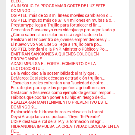
ELEC...
ANIN SOLICITA PROGRAMAR CORTE DE LUZ ESTE
DOMINGO ...
OSIPTEL: más de 538 mil líneas móviles cambiaron d...
OSIPTEL impuso más de S/184 millones en multas a o...
Prestamype llega a Trujillo para fortalecer el fin...
Cementos Pacasmayo crea videojuego protagonizado p...
¿Cómo saber si tu celular no está registrado en la...
Realizan el I Encuentro de jóvenes emprendedores y...
El nuevo vivo V60 Lite 5G llega a Trujillo para po...
OSIPTEL brindará a la PNP, Ministerio Público y Po...
EMITIRÁN SANCIONES A QUIENES COLOQUEN
PROPAGANDA E...
ADAS IMPULSA EL FORTALECIMIENTO DE LA
LECTOESCRITU...
De la velocidad a la sostenibilidad: el rally que ...
DeMarco: Casi siete décadas de tradición trujillan...
“Escuelas rurales enfrentan una “suciedad de otro ...
Estrategias para que los pequeños agricultores per...
Destacan a Sesuveca como ejemplo de gestión respon...
Hábitos que podrían poner a tu hijo en riesgo de d...
REALIZARÁN MANTENIMIENTO PREVENTIVO ESTE
DOMINGO 9...
Exploración de hidrocarburos es clave en la transi...
Deysi Araujo lanza su podcast “Deysi Te Prende”
UDEP destaca el rol de la IA y la formación integr...
HIDRANDINA IMPULSA LA CREATIVIDAD ESCOLAR EN LA
FE...