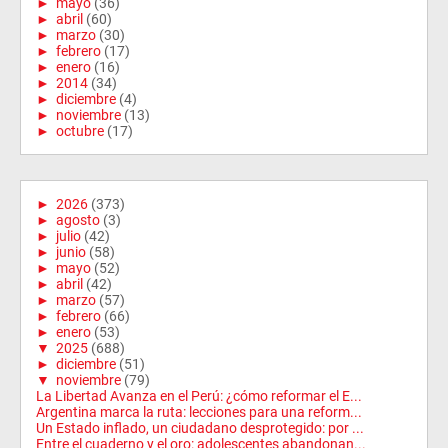
►
mayo
(36)
►
abril
(60)
►
marzo
(30)
►
febrero
(17)
►
enero
(16)
►
2014
(34)
►
diciembre
(4)
►
noviembre
(13)
►
octubre
(17)
►
2026
(373)
►
agosto
(3)
►
julio
(42)
►
junio
(58)
►
mayo
(52)
►
abril
(42)
►
marzo
(57)
►
febrero
(66)
►
enero
(53)
▼
2025
(688)
►
diciembre
(51)
▼
noviembre
(79)
La Libertad Avanza en el Perú: ¿cómo reformar el E...
Argentina marca la ruta: lecciones para una reform...
Un Estado inflado, un ciudadano desprotegido: por ...
Entre el cuaderno y el oro: adolescentes abandonan...