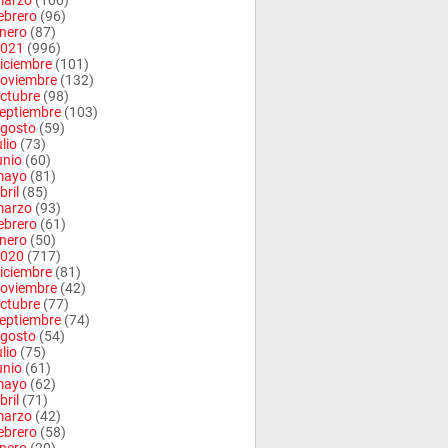
arzo
(100)
ebrero
(96)
nero
(87)
021
(996)
iciembre
(101)
oviembre
(132)
ctubre
(98)
eptiembre
(103)
gosto
(59)
ulio
(73)
unio
(60)
mayo
(81)
bril
(85)
arzo
(93)
ebrero
(61)
nero
(50)
020
(717)
iciembre
(81)
oviembre
(42)
ctubre
(77)
eptiembre
(74)
gosto
(54)
ulio
(75)
unio
(61)
mayo
(62)
bril
(71)
arzo
(42)
ebrero
(58)