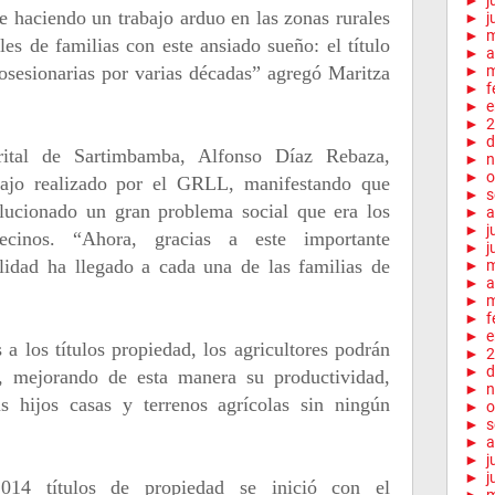
►
j
ne haciendo un trabajo arduo en las zonas rurales
►
j
►
les de familias con este ansiado sueño: el título
►
a
osesionarias por varias décadas” agregó Maritza
►
m
►
f
►
e
►
2
►
d
trital de Sartimbamba, Alfonso Díaz Rebaza,
►
n
►
o
bajo realizado por el GRLL, manifestando que
►
s
solucionado un gran problema social que era los
►
a
►
j
 vecinos. “Ahora, gracias a este importante
►
j
lidad ha llegado a cada una de las familias de
►
►
a
►
m
►
f
►
e
 a los títulos propiedad, los agricultores podrán
►
2
►
d
, mejorando de esta manera su productividad,
►
n
 hijos casas y terrenos agrícolas sin ningún
►
o
►
s
►
a
►
j
►
j
014 títulos de propiedad se inició con el