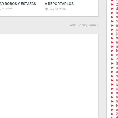
►
e
AR ROBOS Y ESTAFAS
A REPORTARLOS
►
2
►
d
y 31, 2026
July 30, 2026
►
n
►
o
►
s
Artículo Siguiente
►
a
►
j
►
j
►
►
a
►
m
►
f
►
e
►
2
►
d
►
n
►
o
►
s
►
a
►
j
►
j
►
►
a
►
m
►
f
►
e
►
2