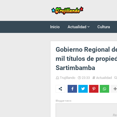
Inicio
Actualidad
Cultura
Gobierno Regional d
mil títulos de propie
Sartimbamba
Trujillando
23:33
Actualidad
Blogger news
Re