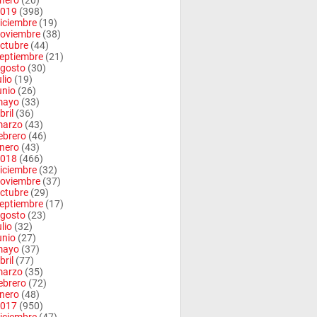
nero
(20)
019
(398)
iciembre
(19)
oviembre
(38)
ctubre
(44)
eptiembre
(21)
gosto
(30)
ulio
(19)
unio
(26)
mayo
(33)
bril
(36)
arzo
(43)
ebrero
(46)
nero
(43)
018
(466)
iciembre
(32)
oviembre
(37)
ctubre
(29)
eptiembre
(17)
gosto
(23)
ulio
(32)
unio
(27)
mayo
(37)
bril
(77)
arzo
(35)
ebrero
(72)
nero
(48)
017
(950)