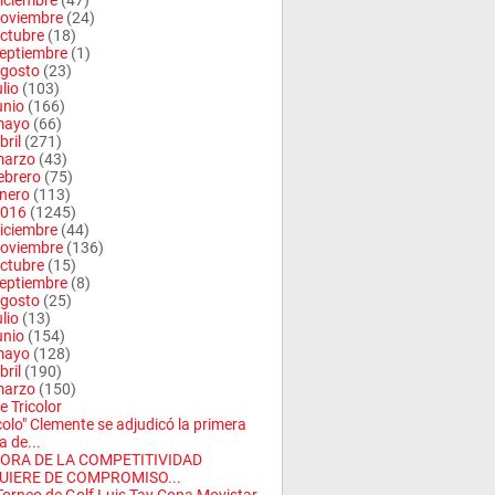
iciembre
(47)
oviembre
(24)
ctubre
(18)
eptiembre
(1)
gosto
(23)
ulio
(103)
unio
(166)
mayo
(66)
bril
(271)
arzo
(43)
ebrero
(75)
nero
(113)
016
(1245)
iciembre
(44)
oviembre
(136)
ctubre
(15)
eptiembre
(8)
gosto
(25)
ulio
(13)
unio
(154)
mayo
(128)
bril
(190)
arzo
(150)
e Tricolor
colo" Clemente se adjudicó la primera
a de...
ORA DE LA COMPETITIVIDAD
UIERE DE COMPROMISO...