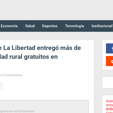
Economía
Salud
Deportes
Tecnología
Institucional
e La Libertad entregó más de
dad rural gratuitos en
0 Comentarios
Aca
Actu
Bell
sponsive Advertisement