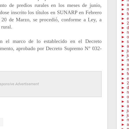
►
to de predios rurales en los meses de junio,
►
a
►
m
ndose inscrito los títulos en SUNARP en Febrero
►
f
►
e
 20 de Marzo, se procedió, conforme a Ley, a
►
2
 rural.
►
d
►
n
►
o
 en el marco de lo establecido en el Decreto
►
s
►
a
amento, aprobado por Decreto Supremo N° 032-
►
j
►
j
►
►
a
►
m
►
f
►
e
►
2
sponsive Advertisement
►
d
►
n
►
o
►
s
►
a
►
j
►
j
►
►
a