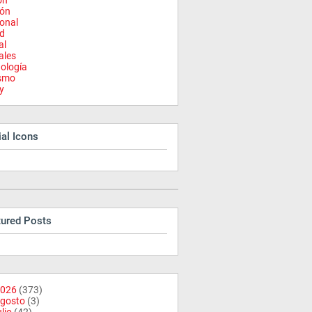
on
ión
onal
d
al
ales
ología
ismo
y
al Icons
tured Posts
026
(373)
gosto
(3)