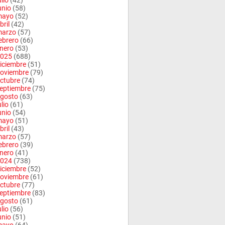
ulio
(42)
unio
(58)
mayo
(52)
bril
(42)
arzo
(57)
ebrero
(66)
nero
(53)
025
(688)
iciembre
(51)
oviembre
(79)
ctubre
(74)
eptiembre
(75)
gosto
(63)
ulio
(61)
unio
(54)
mayo
(51)
bril
(43)
arzo
(57)
ebrero
(39)
nero
(41)
024
(738)
iciembre
(52)
oviembre
(61)
ctubre
(77)
eptiembre
(83)
gosto
(61)
ulio
(56)
unio
(51)