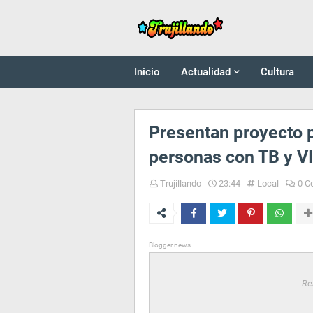
Inicio
Actualidad
Cultura
Presentan proyecto p
personas con TB y VI
Trujillando
23:44
Local
0 C
Blogger news
Re