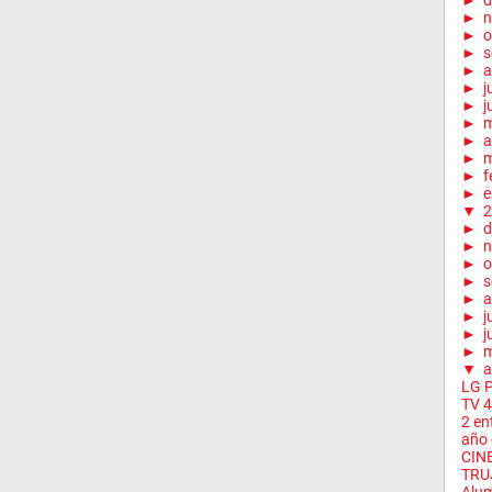
►
d
►
n
►
o
►
s
►
a
►
j
►
j
►
►
a
►
m
►
f
►
e
▼
2
►
d
►
n
►
o
►
s
►
a
►
j
►
j
►
▼
a
LG 
TV 
2 en
año 
CIN
TRU