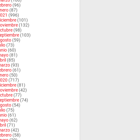
arzo
(100)
ebrero
(96)
nero
(87)
021
(996)
iciembre
(101)
oviembre
(132)
ctubre
(98)
eptiembre
(103)
gosto
(59)
ulio
(73)
unio
(60)
mayo
(81)
bril
(85)
arzo
(93)
ebrero
(61)
nero
(50)
020
(717)
iciembre
(81)
oviembre
(42)
ctubre
(77)
eptiembre
(74)
gosto
(54)
ulio
(75)
unio
(61)
mayo
(62)
bril
(71)
arzo
(42)
ebrero
(58)