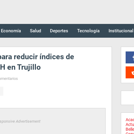
Economía
Salud
Deportes
Tecnología
Institucional
ara reducir índices de
H en Trujillo
omentarios
Aca
sponsive Advertisement
Actu
Bell