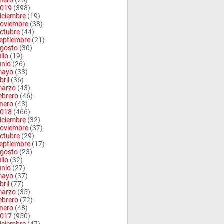
nero
(20)
019
(398)
iciembre
(19)
oviembre
(38)
ctubre
(44)
eptiembre
(21)
gosto
(30)
ulio
(19)
unio
(26)
mayo
(33)
bril
(36)
arzo
(43)
ebrero
(46)
nero
(43)
018
(466)
iciembre
(32)
oviembre
(37)
ctubre
(29)
eptiembre
(17)
gosto
(23)
ulio
(32)
unio
(27)
mayo
(37)
bril
(77)
arzo
(35)
ebrero
(72)
nero
(48)
017
(950)