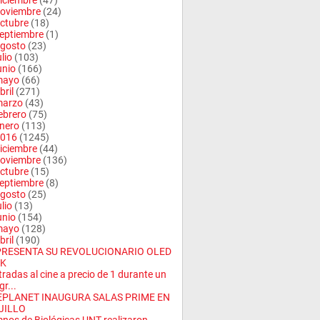
iciembre
(47)
oviembre
(24)
ctubre
(18)
eptiembre
(1)
gosto
(23)
ulio
(103)
unio
(166)
mayo
(66)
bril
(271)
arzo
(43)
ebrero
(75)
nero
(113)
016
(1245)
iciembre
(44)
oviembre
(136)
ctubre
(15)
eptiembre
(8)
gosto
(25)
ulio
(13)
unio
(154)
mayo
(128)
bril
(190)
PRESENTA SU REVOLUCIONARIO OLED
4K
tradas al cine a precio de 1 durante un
gr...
EPLANET INAUGURA SALAS PRIME EN
JILLO