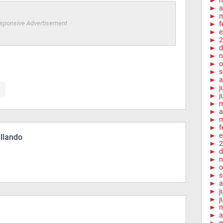
►
►
a
►
m
sponsive Advertisement
►
f
►
e
►
2
►
d
►
n
►
o
►
s
►
a
►
j
►
j
►
►
a
►
m
►
f
►
e
illando
►
2
►
d
►
n
►
o
►
s
►
a
►
j
►
j
►
►
a