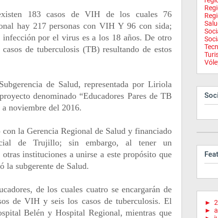
regi
Reg
 existen 183 casos de VIH de los cuales 76
Regi
Salu
gional hay 217 personas con VIH Y 96 con sida;
Soci
infección por el virus es a los 18 años. De otro
Soci
Tecn
 casos de tuberculosis (TB) resultando de estos
Tur
Vóle
 Subgerencia de Salud, representada por Liriola
 proyecto denominado “Educadores Pares de TB
Soci
l a noviembre del 2016.
 con la Gerencia Regional de Salud y financiado
cial de Trujillo; sin embargo, al tener un
otras instituciones a unirse a este propósito que
Fea
ió la subgerente de Salud.
ucadores, de los cuales cuatro se encargarán de
sos de VIH y seis los casos de tuberculosis. El
►
2
►
a
ospital Belén y Hospital Regional, mientras que