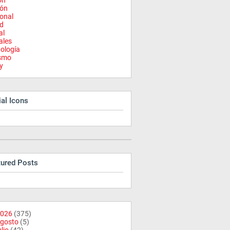
on
ión
onal
d
al
ales
ología
ismo
y
al Icons
tured Posts
026
(375)
gosto
(5)