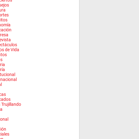
iertos
sejos
ura
rtes
ritos
nomía
cación
resa
evista
ctáculos
los de Vida
ntos
os
ria
ría
itucional
rnacional
l
cas
cados
 Trujillando
a
onal
ión
ciales