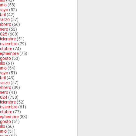
ulio
(42)
unio
(58)
mayo
(52)
bril
(42)
arzo
(57)
ebrero
(66)
nero
(53)
025
(688)
iciembre
(51)
oviembre
(79)
ctubre
(74)
eptiembre
(75)
gosto
(63)
ulio
(61)
unio
(54)
mayo
(51)
bril
(43)
arzo
(57)
ebrero
(39)
nero
(41)
024
(738)
iciembre
(52)
oviembre
(61)
ctubre
(77)
eptiembre
(83)
gosto
(61)
ulio
(56)
unio
(51)