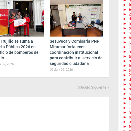
►
m
►
f
►
e
►
2
►
d
►
n
►
o
►
s
►
a
Trujillo se suma a
Sesuveca y Comisaría PNP
►
j
cta Pública 2026 en
Miramar fortalecen
►
j
►
ficio de bomberos de
coordinación institucional
►
a
llo
para contribuir al servicio de
►
m
seguridad ciudadana
y 07, 2026
►
f
July 02, 2026
►
e
►
2
►
d
►
n
Artículo Siguiente
►
o
►
s
►
a
►
j
►
j
►
►
a
►
m
►
f