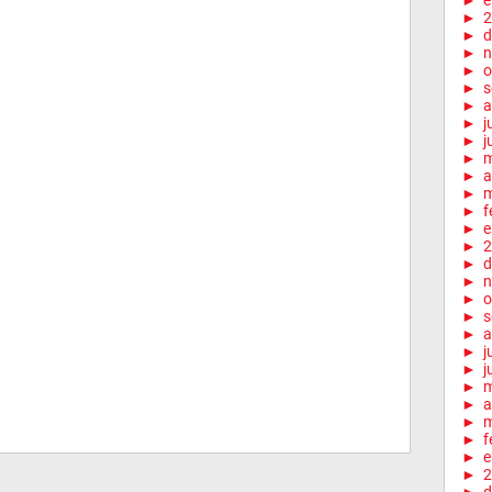
►
e
►
2
►
d
►
n
►
o
►
s
►
a
►
j
►
j
►
►
a
►
m
►
f
►
e
►
2
►
d
►
n
►
o
►
s
►
a
►
j
►
j
►
►
a
►
m
►
f
►
e
►
2