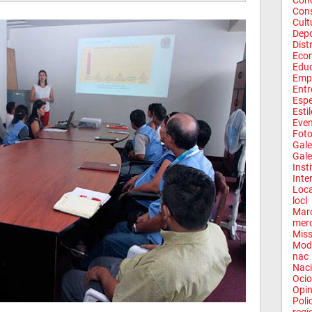
Conc
Con
Cult
Depo
Dist
Eco
Edu
Emp
Entr
Espe
Esti
Eve
Fot
Gale
Gale
Inst
Inte
Loca
locl
Mar
mer
Miss
Mod
nac
Naci
Ocio
Opin
Poli